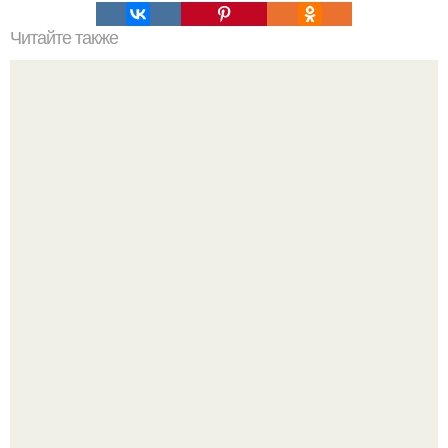
Читайте также
Секрет счастливой любви.
9 недугов, которые лечит герань.