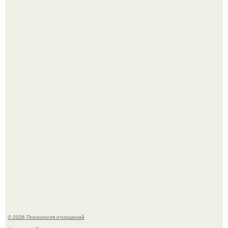
66-Летний житель Подмосковья после тяжёлой болезни
полностью потерял потенцию, но решил восстановить
интимную жизнь с молодой супругой, пишут СМИ.
"Ты такой единственный на всём белом свете …":
© 2026 Психология отношений