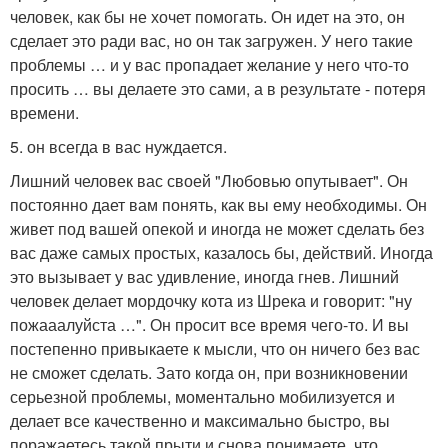
человек, как бы не хочет помогать. Он идет на это, он
сделает это ради вас, но он так загружен. У него такие
проблемы … и у вас пропадает желание у него что-то
просить … вы делаете это сами, а в результате - потеря
времени.
5. он всегда в вас нуждается.
Лишний человек вас своей "Любовью опутывает". Он
постоянно дает вам понять, как вы ему необходимы. Он
живет под вашей опекой и иногда не может сделать без
вас даже самых простых, казалось бы, действий. Иногда
это вызывает у вас удивление, иногда гнев. Лишний
человек делает мордочку кота из Шрека и говорит: "ну
пожааалуйста …". Он просит все время чего-то. И вы
постепенно привыкаете к мысли, что он ничего без вас
не сможет сделать. Зато когда он, при возникновении
серьезной проблемы, моментально мобилизуется и
делает все качественно и максимально быстро, вы
поражаетесь такой прыти и снова понимаете, что