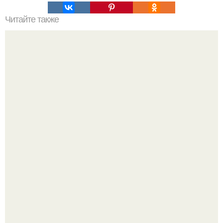
Читайте также
Великолепная женщина. 10 тайн великолепной
женщины.
Слишком много мы пеpеживаем.