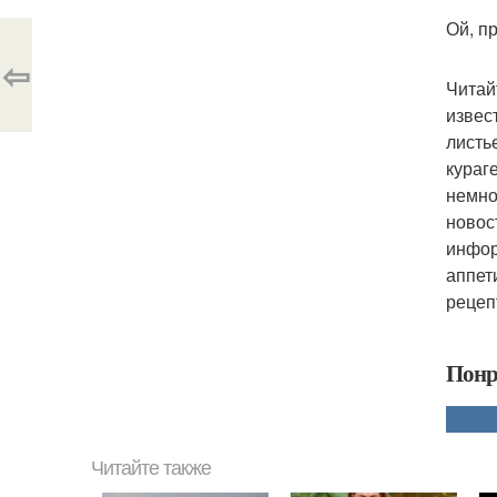
Ой, п
⇦
Читай
извес
листь
кураг
немно
новос
инфор
аппет
рецепт
Понр
Читайте также