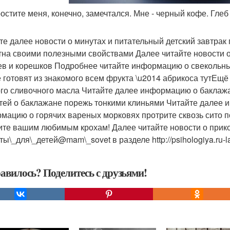
ростите меня, конечно, замечтался. Мне - черный кофе. Глеб
те далее новости о минутах и питательный детский завтрак 
тна своими полезными свойствами Далее читайте новости о
ев и корешков Подробнее читайте информацию о свекольны
е готовят из знакомого всем фрукта \u2014 абрикоса тутЕщё
го сливочного масла Читайте далее информацию о бакла
тей о баклажане порежь тонкими клиньями Читайте далее 
мацию о горячих вареных морковях протрите сквозь сито 
ите вашим любимым крохам! Далее читайте новости о при
ы\_для\_детей@mam\_sovet в разделе http://psihologiya.ru-lan
авилось? Поделитесь с друзьями!