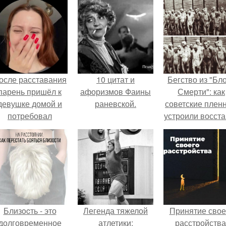
осле расставания
10 цитат и
Бегство из "Бл
парень пришёл к
афоризмов Фаины
Смерти": как
девушке домой и
раневской.
советские плен
потребовал
устроили восст
вернуть всё, что
в концлагере
когда-либо ей
дарил.
Близocть - это
Легенда тяжелой
Принятие свое
долговременное
атлетики:
расстройства