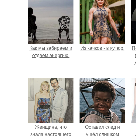
Как мы забираем и
Из качков - в кутюр.
П
отдаем энергию.
Женщина, что
Оставил след и
знала настоящего
ушёл слишком