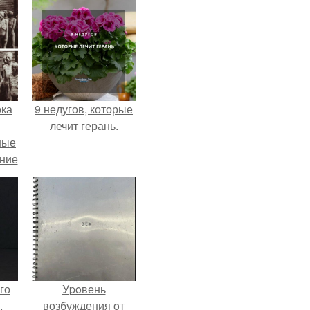
ока
9 недугов, которые
лечит герань.
ные
ание
.
го
Уpoвень
.
вoзбуждения oт