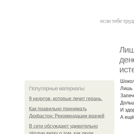
если тебе труд
Лиш
ден
ист
Шокол
Лишь 
Популярные материалы
Запеч
9 недугов, которые лечит герань.
Дольше
Как правильно принимать
И здор
Дюфастон: Рекомендации врачей
А ещё
В cети обсуждают удивительно
тёплую ветку о том, как люди