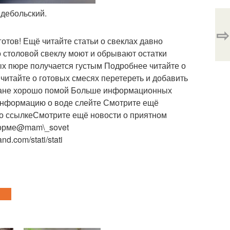
 дебольский.
⇨
готов! Ещё читайте статьи о свеклах давно
 столовой свеклу моют и обрывают остатки
х пюре получается густым Подробнее читайте о
 читайте о готовых смесях перетереть и добавить
жане хорошо помой Больше информационных
информацию о воде слейте Смотрите ещё
по ссылкеСмотрите ещё новости о приятном
корме@mam\_sovet
d.com/stati/stati