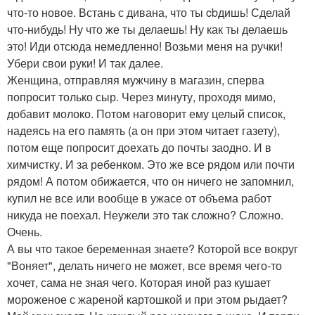
что-то новое. Встань с дивана, что ты cbдишь! Сделай
что-нибудь! Ну что же ты делаешь! Ну как ты делаешь
это! Иди отсюда немедленно! Возьми меня на ручки!
Убери свои руки! И так далее.
Женщина, отправляя мужчину в магазин, сперва
попросит только сыр. Через минуту, проходя мимо,
добавит молоко. Потом наговорит ему целый список,
надеясь на его память (а он при этом читает газету),
потом еще попросит доехать до почты заодно. И в
химчистку. И за ребенком. Это же все рядом или почти
рядом! А потом обижается, что он ничего не запомнил,
купил не все или вообще в ужасе от объема работ
никуда не поехал. Неужели это так сложно? Сложно.
Очень.
А вы что такое беременная знаете? Которой все вокруг
"Воняет", делать ничего не может, все время чего-то
хочет, сама не зная чего. Которая иной раз кушает
мороженое с жареной картошкой и при этом рыдает?