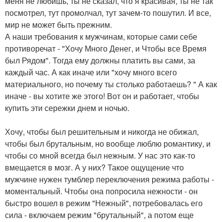
меня не любишь, ты не сказал, что я красивая, ты не так
посмотрел, тут промолчал, тут зачем-то пошутил. И все,
мир не может быть прежним.
А наши требования к мужчинам, которые сами себе
противоречат - "Хочу Много Денег, и Чтобы все Время
был Рядом". Тогда ему должны платить вы сами, за
каждый час. А как иначе или "хочу много всего
материального, но почему ты столько работаешь? " А как
иначе - вы хотите же этого! Вот он и работает, чтобы
купить эти сережки днем и ночью.
Хочу, чтобы был решительным и никогда не обижал,
чтобы был брутальным, но вообще люблю романтику, и
чтобы со мной всегда был нежным. У нас это как-то
вмещается в мозг. А у них? Такое ощущение что
мужчине нужен тумблер переключения режима работы -
моментальный. Чтобы она попросила нежности - он
быстро вошел в режим "Нежный", потребовалась его
сила - включаем режим "брутальный", а потом еще