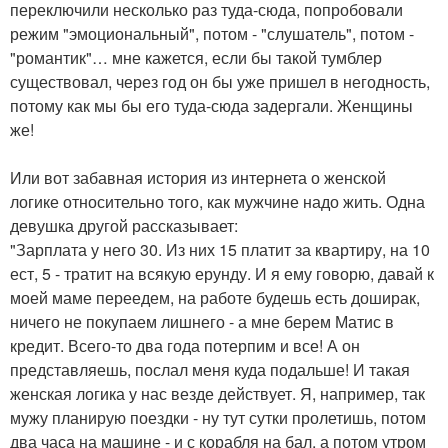
переключили несколько раз туда-сюда, попробовали
режим "эмоциональный", потом - "слушатель", потом -
"романтик"… мне кажется, если бы такой тумблер
существовал, через год он бы уже пришел в негодность,
потому как мы бы его туда-сюда задергали. Женщины
же!
Или вот забавная история из интернета о женской
логике относительно того, как мужчине надо жить. Одна
девушка другой рассказывает:
"Зарплата у него 30. Из них 15 платит за квартиру, на 10
ест, 5 - тратит на всякую ерунду. И я ему говорю, давай к
моей маме переедем, на работе будешь есть доширак,
ничего не покупаем лишнего - а мне берем Матис в
кредит. Всего-то два года потерпим и все! А он
представляешь, послал меня куда подальше! И такая
женская логика у нас везде действует. Я, например, так
мужу планирую поездки - ну тут сутки пролетишь, потом
два часа на машине - и с корабля на бал, а потом утром