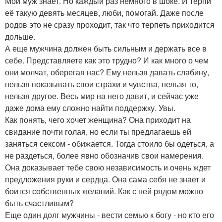
Мой муж знает. Но каждый раз немного в шоке. И терпи
её такую девять месяцев, люби, помогай. Даже после
родов это не сразу проходит, так что терпеть приходится
дольше.
А еще мужчина должен быть сильным и держать все в
себе. Представляете как это трудно? И как много о чем
они молчат, оберегая нас? Ему нельзя давать слабину,
нельзя показывать свои страхи и чувства, нельзя то,
нельзя другое. Весь мир на него давит, и сейчас уже
даже дома ему сложно найти поддержку. Увы.
Как понять, чего хочет женщина? Она приходит на
свидание почти голая, но если ты предлагаешь ей
заняться сексом - обижается. Тогда стоило бы одеться, а
не раздеться, более явно обозначив свои намерения.
Она доказывает тебе свою независимость и очень ждет
предложения руки и сердца. Она сама себя не знает и
боится собственных желаний. Как с ней рядом можно
быть счастливым?
Еще один долг мужчины - вести семью к богу - но кто его