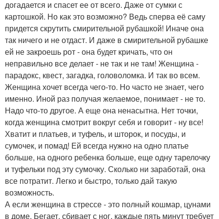
догадается и спасет ее от всего. Даже от сумки с
картошкой. Но как это возможно? Ведь сперва её саму
придется скрутить смирительной рубашкой! Иначе она
так ничего и не отдаст. И даже в смирительной рубашке
ей не закроешь рот - она будет кричать, что он
неправильно все делает - не так и не там! Женщина -
парадокс, квест, загадка, головоломка. И так во всем.
Женщина хочет всегда чего-то. Но часто не знает, чего
именно. Иной раз получая желаемое, понимает - не то.
Надо что-то другое. А еще она ненасытна. Нет точки,
когда женщина смотрит вокруг себя и говорит - ну все!
Хватит и платьев, и туфель, и шторок, и посуды, и
сумочек, и помад! Ей всегда нужно на одно платье
больше, на одного ребенка больше, еще одну тарелочку
и туфельки под эту сумочку. Сколько ни заработай, она
все потратит. Легко и быстро, только дай такую
возможность.
А если женщина в стрессе - это полный кошмар, цунами
в доме. Бегает, сбивает с ног, каждые пять минут требует