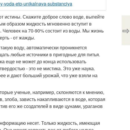
oy-voda-eto-unikalnaya-substanciya
 от истины. Скажите доброе слово воде, выпейте
ым образом жидкость мгновенно вступит в
⇨
. Человек на 70-90% состоит из воды. Мы жизнь
рть - от жажды.
такую воду, автоматически проникнется
ать любые источники в пригодные для питья.
ка еще не может до конца использовать
вердостью - это не мистика. Это уже наука.
ее и дают больший урожай, что уже взяли на
торые ученые, например, склоняются к мнению,
ев, злоба, зависть накапливаются в воде, которая
тив его же создателей в виде цунами, ураганов
 информацию несет. Только жидкость, имеющая
. Она может излечить вас от любого недуга,