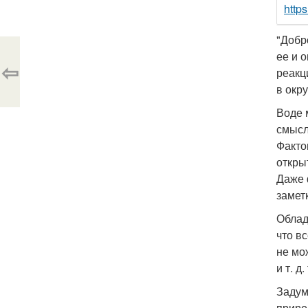
http
"Добр
ее и 
⇦
реакц
в окр
Воде 
смысл
Факто
откры
Даже 
замет
Облад
что в
не мо
и т. д
Задум
приро