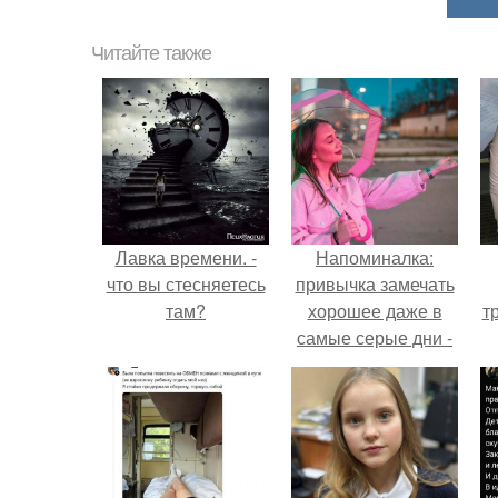
Читайте также
Лавка времени. -
Напоминалка:
что вы стесняетесь
привычка замечать
там?
хорошее даже в
т
самые серые дни -
это не очередная
сказка из книг по
саморазвитию.