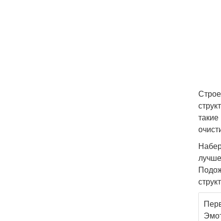
Строе
струк
такие
очист
Набер
лучше
Подож
струк
Перв
Эмот