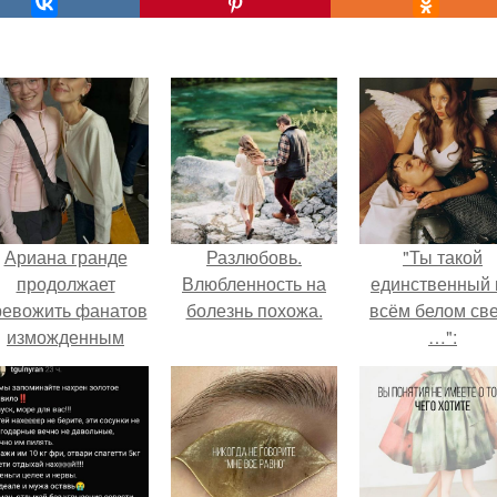
Ариана гранде
Разлюбовь.
"Ты такой
продолжает
Влюбленность на
единственный 
ревожить фанатов
болезнь похожа.
всём белом св
изможденным
…":
Видом.