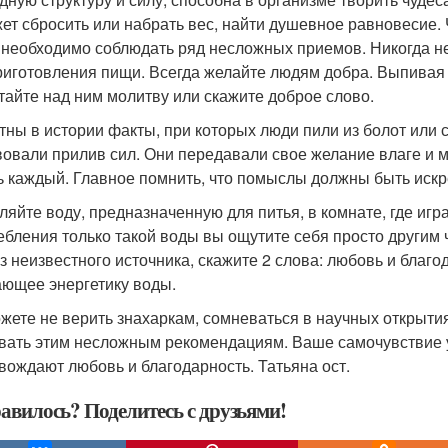
ет сбросить или набрать вес, найти душевное равновесие.
 необходимо соблюдать ряд несложных приемов. Никогда не
риготовления пищи. Всегда желайте людям добра. Выпивая 
тайте над ним молитву или скажите доброе слово.
тны в истории факты, при которых люди пили из болот или с
вовали прилив сил. Они передавали свое желание влаге и 
ь каждый. Главное помнить, что помыслы должны быть иск
ляйте воду, предназначенную для питья, в комнате, где игр
ебления только такой воды вы ощутите себя просто другим 
из неизвестного источника, скажите 2 слова: любовь и благ
ющее энергетику воды.
жете не верить знахаркам, сомневаться в научных открытия
вать этим несложным рекомендациям. Ваше самочувствие ул
вождают любовь и благодарность. Татьяна ост.
авилось? Поделитесь с друзьями!