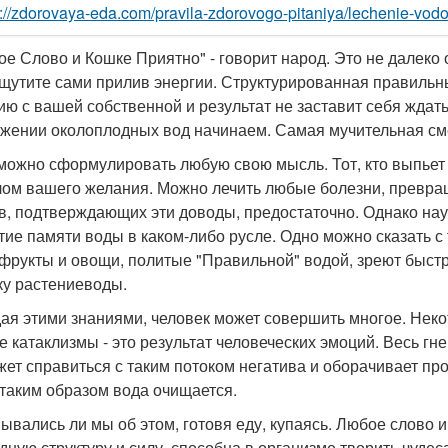
s://zdorovaya-eda.com/pravila-zdorovogo-pitaniya/lechenie-vod
ое Слово и Кошке Приятно" - говорит народ. Это не далеко
ощутите сами прилив энергии. Структурированная правильн
ию с вашей собственной и результат не заставит себя ждать
ужении околоплодных вод начинаем. Самая мучительная сме
можно сформулировать любую свою мысль. Тот, кто выпьет 
ом вашего желания. Можно лечить любые болезни, превращ
в, подтверждающих эти доводы, предостаточно. Однако нау
тие памяти воды в каком-либо русле. Одно можно сказать с т
фрукты и овощи, политые "Правильной" водой, зреют быстр
ку растениеводы.
ая этими знаниями, человек может совершить многое. Неко
се катаклизмы - это результат человеческих эмоций. Весь гн
жет справиться с таким потоком негатива и оборачивает про
. таким образом вода очищается.
ывались ли мы об этом, готовя еду, купаясь. Любое слово
дную структуру и силу, способна в организме творить чудеса