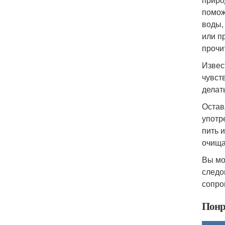
помож
воды,
или п
прочи
Извес
чувст
делат
Остав
употр
пить 
очища
Вы мо
следо
сопро
Понр