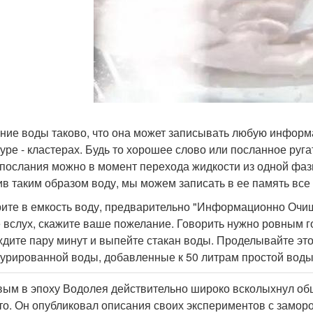
ние воды таково, что она может записывать любую информ
туре - кластерах. Будь то хорошее слово или посланное руга
 послания можно в момент перехода жидкости из одной фазы в 
ив таким образом воду, мы можем записать в ее память все 
ите в емкость воду, предварительно "Информационно Очищ
 вслух, скажите ваше пожелание. Говорить нужно ровным г
дите пару минут и выпейте стакан воды. Проделывайте это
турированной воды, добавленные к 50 литрам простой воды
ым в эпоху Водолея действительно широко всколыхнул об
о. Он опубликовал описания своих экспериментов с замор