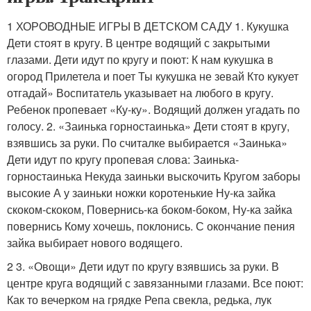
1 ХОРОВОДНЫЕ ИГРЫ В ДЕТСКОМ САДУ 1. Кукушка
Дети стоят в кругу. В центре водящий с закрытыми
глазами. Дети идут по кругу и поют: К нам кукушка в
огород Прилетела и поет Ты кукушка не зевай Кто кукует
отгадай» Воспитатель указывает на любого в кругу.
Ребенок пропевает «Ку-ку». Водящий должен угадать по
голосу. 2. «Заинька горностаинька» Дети стоят в кругу,
взявшись за руки. По считалке выбирается «Заинька»
Дети идут по кругу пропевая слова: Заинька-
горностаинька Некуда заиньки выскочить Кругом заборы
высокие А у заиньки ножки коротенькие Ну-ка зайка
скоком-скоком, Повернись-ка боком-боком, Ну-ка зайка
повернись Кому хочешь, поклонись. С окончание пения
зайка выбирает нового водящего.
2 3. «Овощи» Дети идут по кругу взявшись за руки. В
центре круга водящий с завязанными глазами. Все поют:
Как то вечерком на грядке Репа свекла, редька, лук