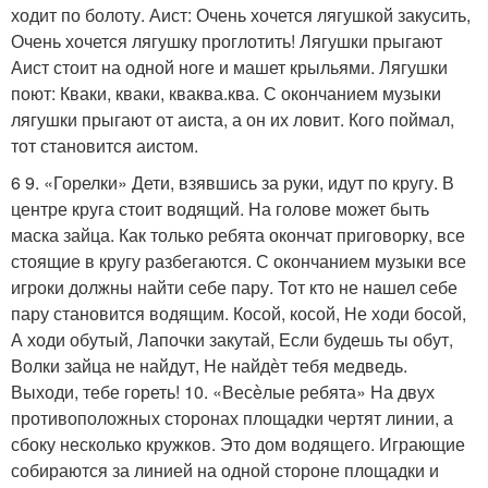
ходит по болоту. Аист: Очень хочется лягушкой закусить,
Очень хочется лягушку проглотить! Лягушки прыгают
Аист стоит на одной ноге и машет крыльями. Лягушки
поют: Кваки, кваки, кваква.ква. С окончанием музыки
лягушки прыгают от аиста, а он их ловит. Кого поймал,
тот становится аистом.
6 9. «Горелки» Дети, взявшись за руки, идут по кругу. В
центре круга стоит водящий. На голове может быть
маска зайца. Как только ребята окончат приговорку, все
стоящие в кругу разбегаются. С окончанием музыки все
игроки должны найти себе пару. Тот кто не нашел себе
пару становится водящим. Косой, косой, Не ходи босой,
А ходи обутый, Лапочки закутай, Если будешь ты обут,
Волки зайца не найдут, Не найдѐт тебя медведь.
Выходи, тебе гореть! 10. «Весѐлые ребята» На двух
противоположных сторонах площадки чертят линии, а
сбоку несколько кружков. Это дом водящего. Играющие
собираются за линией на одной стороне площадки и