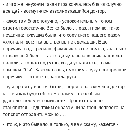
- и что же, неужели такая игра кончалась благополучно
всегда? - возмутился взволновавшийся доктор.
- какое там благополучно, - успокоительным тоном
ответил рассказчик. Всяко было … раз, я помню, такая
неудачная кукушка была, что хорунжего нашего разом
ухлопали, десятка выстрелов не сделавши. Еще
поручика подстрелили, фамилии его не помню, знаю, что
стрелковый был … так тогда чуть не всю ночь напролет
палили, а только под утро, когда устали все, то мы
слышим: "Ой". Зажгли огонь, смотрим - руку прострелили
поручику … и ничего, зажила рука.
- ну и нравы у вас тут были, - нервно рассмеялся доктор
к … вы как будто об этом с каким - то особым
удовольствием вспоминаете. Просто страшно
становится. Ведь таким образом ни за грош человека на
тот свет отправить можно ….
- что ж, и это бывало, а только, я вам скажу, кажется -