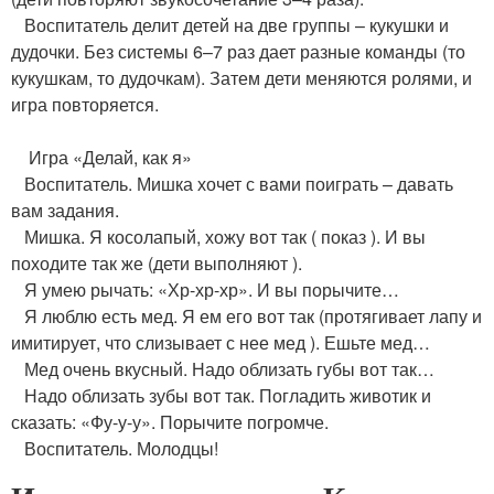
Воспитатель делит детей на две группы – кукушки и
дудочки. Без системы 6–7 раз дает разные команды (то
кукушкам, то дудочкам). Затем дети меняются ролями, и
игра повторяется.
Игра «Делай, как я»
Воспитатель. Мишка хочет с вами поиграть – давать
вам задания.
Мишка. Я косолапый, хожу вот так ( показ ). И вы
походите так же (дети выполняют ).
Я умею рычать: «Хр-хр-хр». И вы порычите…
Я люблю есть мед. Я ем его вот так (протягивает лапу и
имитирует, что слизывает с нее мед ). Ешьте мед…
Мед очень вкусный. Надо облизать губы вот так…
Надо облизать зубы вот так. Погладить животик и
сказать: «Фу-у-у». Порычите погромче.
Воспитатель. Молодцы!