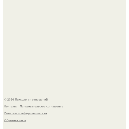
членом королевской семьи, потому что именно эта
работа "Убила его Мать" - принцессу Диану.
Зачатие - это не случайность: яйцеклетка сама выбирает
сперматозоид.
© 2026 Психология отношений
Контакты
Пользовательское соглашение
Политика конфидециальности
Обратная связь