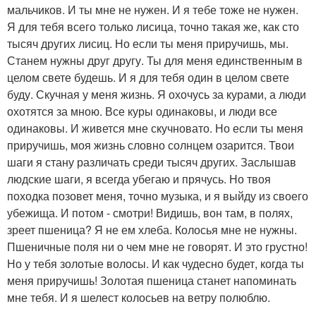
мальчиков. И ты мне не нужен. И я тебе тоже не нужен.
Я для тебя всего только лисица, точно такая же, как сто
тысяч других лисиц. Но если ты меня приручишь, мы.
Станем нужны друг другу. Ты для меня единственным в
целом свете будешь. И я для тебя один в целом свете
буду. Скучная у меня жизнь. Я охочусь за курами, а люди
охотятся за мною. Все куры одинаковы, и люди все
одинаковы. И живется мне скучновато. Но если ты меня
приручишь, моя жизнь словно солнцем озарится. Твои
шаги я стану различать среди тысяч других. Заслышав
людские шаги, я всегда убегаю и прячусь. Но твоя
походка позовет меня, точно музыка, и я выйду из своего
убежища. И потом - смотри! Видишь, вон там, в полях,
зреет пшеница? Я не ем хлеба. Колосья мне не нужны.
Пшеничные поля ни о чем мне не говорят. И это грустно!
Но у тебя золотые волосы. И как чудесно будет, когда ты
меня приручишь! Золотая пшеница станет напоминать
мне тебя. И я шелест колосьев на ветру полюблю.