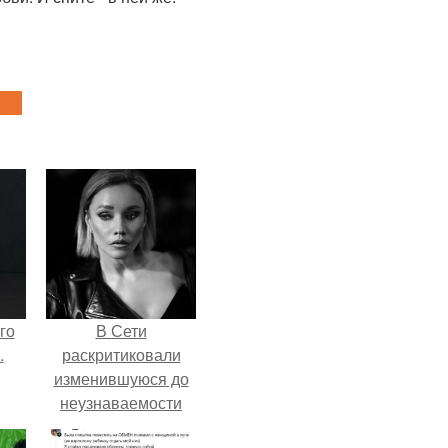
го
В Сети
.
раскритиковали
изменившуюся до
неузнаваемости
Марину зудину.