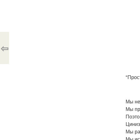
⇦
"Прос
Мы не
Мы пр
Поэто
Цинизм
Мы ра
Мы ис