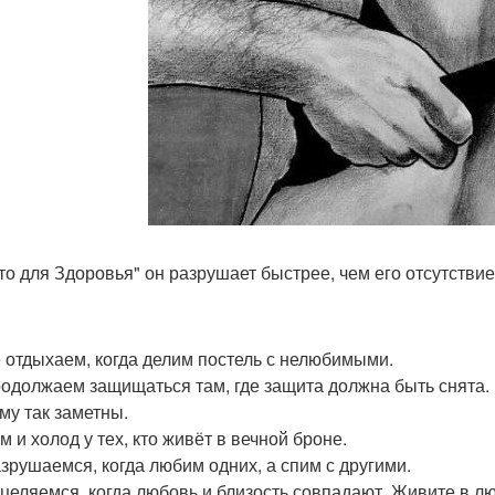
то для Здоровья" он разрушает быстрее, чем его отсутствие
 отдыхаем, когда делим постель с нелюбимыми.
одолжаем защищаться там, где защита должна быть снята.
му так заметны.
 и холод у тех, кто живёт в вечной броне.
зрушаемся, когда любим одних, а спим с другими.
целяемся, когда любовь и близость совпадают. Живите в люб