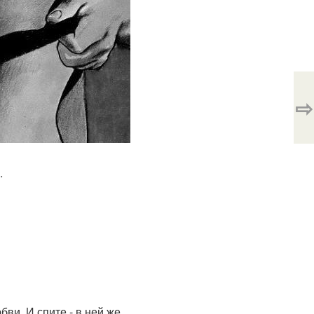
⇨
.
ви. И спите - в ней же.