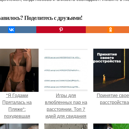
авилось? Поделитесь с друзьями!
"Я Годами
Игры для
Принятие свое
Пряталась на
влюбленных пар на
расстройства
Пляже":
расстоянии. Топ 7
похудевшая
идей для свидания
евестка Валерии
на расстоянии