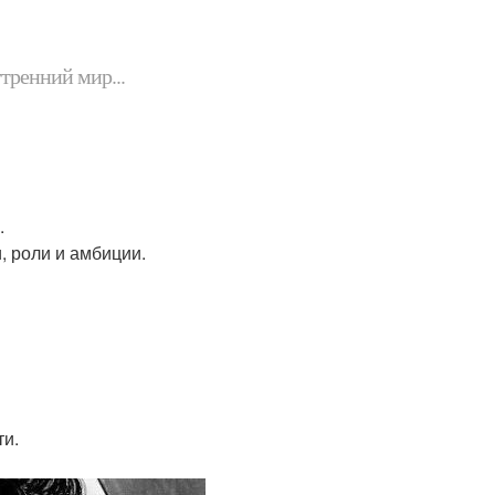
утренний мир...
.
, роли и амбиции.
ти.