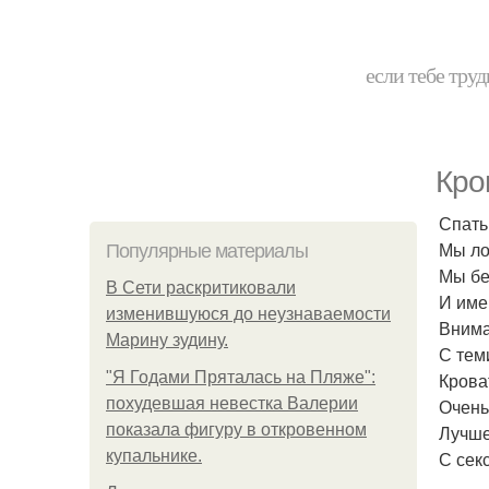
если тебе труд
Кро
Спать 
Мы ло
Популярные материалы
Мы бе
В Сети раскритиковали
И име
изменившуюся до неузнаваемости
Внима
Марину зудину.
С теми
"Я Годами Пряталась на Пляже":
Кроват
похудевшая невестка Валерии
Очень
показала фигуру в откровенном
Лучше
купальнике.
С секс