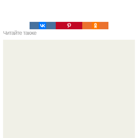
Читайте также
Игры для влюбленных пар на расстоянии. Топ 7 идей
для свидания на расстоянии