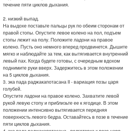
течение пяти циклов дыхания.
2. низкий выпад.
На выдохе поставьте пальцы рук по обеим сторонам от
правой стопы. Опустите левое колено на пол, подъем
стопы лежит на полу. Положите ладони на правое
колено. Пусть оно немного вперед продвинется. Дышите
мягко и наблюдайте за тем, как вытягивается внутренний
левый пах. Когда будете готовы, с очередным вдохом
поднимите руки вверх. Задержитесь в этом положении
на 5 циклов дыхания.
3. эка пада раджакапотасана II - вариация позы царя
голубей.
Опустите ладони на правое колено. Захватите левой
рукой левую стопу и приблизьте ее к ягодице. В этом
положении интенсивно вытягивается передняя
поверхность левого бедра. Оставайтесь в позе в течение
пяти циклов дыхания.
4. эка пада раджакапотасана - подготовка к позе царя