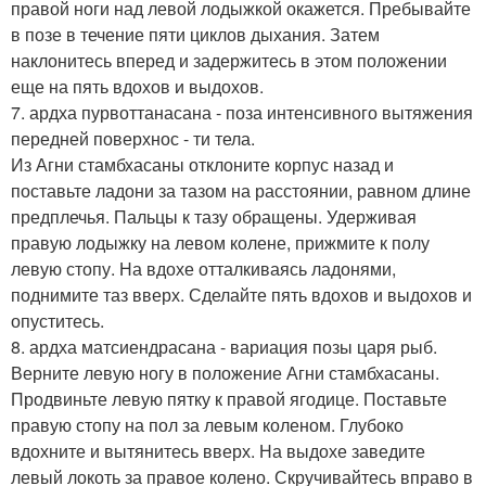
правой ноги над левой лодыжкой окажется. Пребывайте
в позе в течение пяти циклов дыхания. Затем
наклонитесь вперед и задержитесь в этом положении
еще на пять вдохов и выдохов.
7. ардха пурвоттанасана - поза интенсивного вытяжения
передней поверхнос - ти тела.
Из Агни стамбхасаны отклоните корпус назад и
поставьте ладони за тазом на расстоянии, равном длине
предплечья. Пальцы к тазу обращены. Удерживая
правую лодыжку на левом колене, прижмите к полу
левую стопу. На вдохе отталкиваясь ладонями,
поднимите таз вверх. Сделайте пять вдохов и выдохов и
опуститесь.
8. ардха матсиендрасана - вариация позы царя рыб.
Верните левую ногу в положение Агни стамбхасаны.
Продвиньте левую пятку к правой ягодице. Поставьте
правую стопу на пол за левым коленом. Глубоко
вдохните и вытянитесь вверх. На выдохе заведите
левый локоть за правое колено. Скручивайтесь вправо в