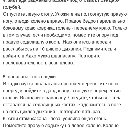
голубей.
Отпустите левую стопу. Уложите на пол согнутую правую
ногу, отводя колено вправо. Правое бедро параллельно
боковому краю коврика, голень - переднему краю. Только
в том случае, если необходимо, поместите опору под
правую седалищную кость. Наклонитесь вперед и
расслабьтесь на 10 циклов дыхания. Поднимитесь и
войдите в Адхо мукха шванасану. Повторите
последовательность асан влево.
5. навасана - поза лодки.
Из адхо мукха шванасаны прыжком перенесите ноги
вперед и войдите в дандасану, в воздухе перекрестив
голени. Выполните навасану. Следите, чтобы вес тела
оставался на седалищных костях. Задержитесь в позе
на пять циклов дыхания. Повторите пять раз.
6. Агни стамбхасана - поза, усиливающая огонь.
Поместите правую лодыжку на левое колено. Колено