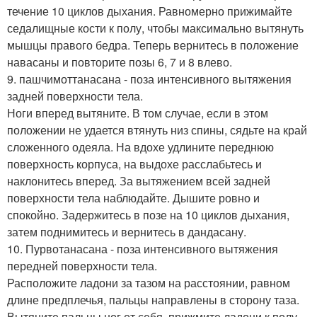
течение 10 циклов дыхания. Равномерно прижимайте
седалищные кости к полу, чтобы максимально вытянуть
мышцы правого бедра. Теперь вернитесь в положение
навасаны и повторите позы 6, 7 и 8 влево.
9. пашчимоттанасана - поза интенсивного вытяжения
задней поверхности тела.
Ноги вперед вытяните. В том случае, если в этом
положении не удается втянуть низ спины, сядьте на край
сложенного одеяла. На вдохе удлините переднюю
поверхность корпуса, на выдохе расслабьтесь и
наклонитесь вперед. За вытяжением всей задней
поверхности тела наблюдайте. Дышите ровно и
спокойно. Задержитесь в позе на 10 циклов дыхания,
затем поднимитесь и вернитесь в дандасану.
10. Пурвотанасана - поза интенсивного вытяжения
передней поверхности тела.
Расположите ладони за тазом на расстоянии, равном
длине предплечья, пальцы направлены в сторону таза.
Вытяните пальцы ног от себя, прижмите ладони к полу.