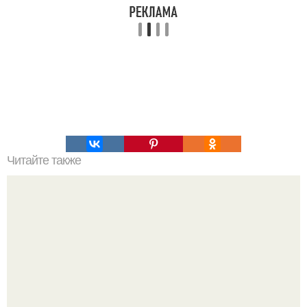
Читайте также
Интеллект. Очень часто и повсеместно получается так,
что человек себя недооценивает.