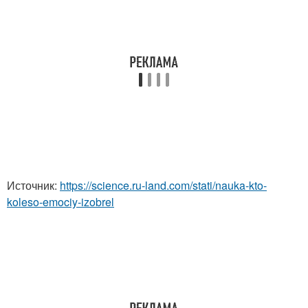
Источник:
https://science.ru-land.com/stati/nauka-kto-
koleso-emociy-izobrel