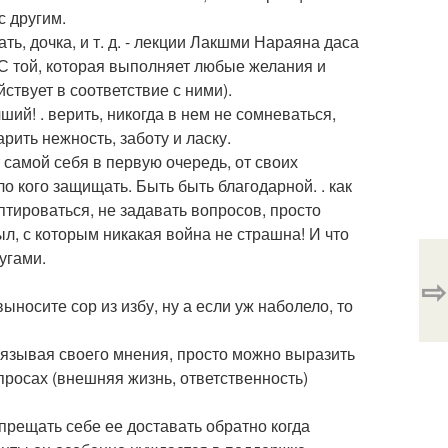
с другим.
ать, дочка, и т. д. - лекции Лакшми Нараяна даса
 С той, которая выполняет любые желания и
ствует в соответствие с ними).
ий! . верить, никогда в нем не сомневаться,
арить нежность, заботу и ласку.
 самой себя в первую очередь, от своих
ло кого защищать. Быть быть благодарной. . как
птироваться, не задавать вопросов, просто
ыл, с которым никакая война не страшна! И что
угами.
⇨
носите сор из избу, ну а если уж наболело, то
авязывая своего мнения, просто можно выразить
просах (внешняя жизнь, ответственность)
прещать себе ее доставать обратно когда