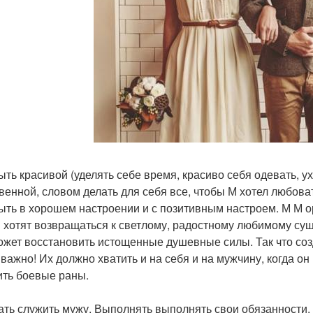
 быть красивой (уделять себе время, красиво себя одевать, 
венной, словом делать для себя все, чтобы М хотел любоват
 быть в хорошем настроении и с позитивным настроем. М М
 хотят возвращаться к светлому, радостному любимому су
ожет восстановить истощенные душевные силы. Так что созд
 важно! Их должно хватить и на себя и на мужчину, когда о
ить боевые раны.
чать служить мужу. Выполнять выполнять свои обязанности.