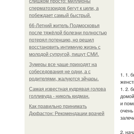
слишком просто: миллионы
сперматозоидов бегут к цели, а
побеждает самый быстрый.
66-Летний житель Подмосковья
после тяжёлой болезни полностью
потерял потенцию, но решил
восстановить интимную жизнь с
молодой супругой, пишут СМИ.
Зумеры все чаще приходят на
собеседования не одни, а с
1. 1.
родителями, жалуются эйчары.
женст
1. 2.
Самая известная кудрявая голова
домой
голливуда - николь кидман.
и пом
Как правильно принимать
очень
Дюфастон: Рекомендации врачей
залеч
2. на