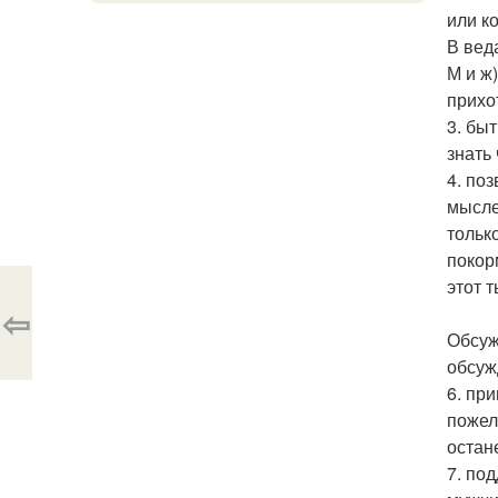
или к
В веда
М и ж
прихо
3. бы
знать 
4. по
мысле
тольк
покор
этот 
⇦
Обсуж
обсуж
6. пр
пожел
остан
7. по