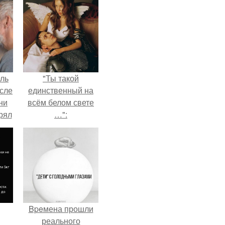
ель
"Ты такой
сле
единственный на
ни
всём белом свете
рял
…":
о
ь
ь с
ой,
Bpeмена прошли
реального