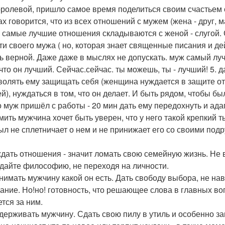
оролевой, пришло самое время поделиться своим счастьем 
х говорится, что из всех отношений с мужем (жена - друг, м
) самые лучшие отношения складываются с женой - слугой.
ти своего мужа ( но, которая знает священные писания и дей
ть верной. Даже даже в мыслях не допускать. муж самый лучш
что он лучший. Сейчас.сейчас. ты можешь, ты - лучший! 5. д
зволять ему защищать себя (женщина нуждается в защите от
й), нуждаться в том, что он делает. И быть рядом, чтобы бы
о муж пришёл с работы - 20 мин дать ему передохнуть и ада
мить мужчина хочет быть уверен, что у него такой крепкий т
тыл не сплетничает о нем и не принижает его со своими подр
дать отношения - значит ломать свою семейную жизнь. Не вы
дайте философию, не переходя на личности.
инимать мужчину какой он есть. Дать свободу выбора, не н
ание. Но!но! готовность, что решающее слова в главных во
ется за ним.
ддерживать мужчину. Сдать свою пилу в утиль и особенно за