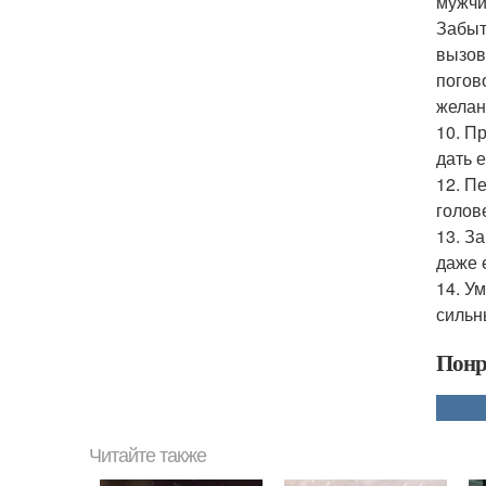
мужчи
Забыт
вызов
погов
желан
10. П
дать 
12. П
голов
13. З
даже 
14. Ум
сильн
Понр
Читайте также