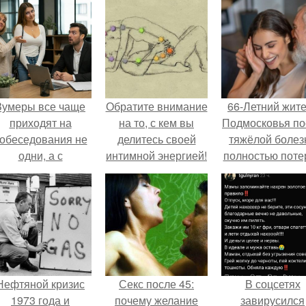
Зумеры все чаще
Обратите внимание
66-Летний жит
приходят на
на то, с кем вы
Подмосковья по
обеседования не
делитесь своей
тяжёлой болез
одни, а с
интимной энергией!
полностью поте
родителями,
потенцию, н
алуются эйчары.
решил
восстановит
интимную жизн
молодой супруг
пишут СМИ.
Нефтяной кризис
Секс после 45:
В соцсетях
1973 года и
почему желание
завирусился