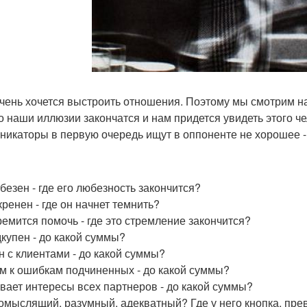
чень хочется выстроить отношения. Поэтому мы смотрим на
о наши иллюзии закончатся и нам придется увидеть этого ч
никаторы в первую очередь ищут в оппоненте не хорошее - 
безен - где его любезность закончится?
кренен - где он начнет темнить?
ремится помочь - где это стремление закончится?
купен - до какой суммы?
н с клиентами - до какой суммы?
м к ошибкам подчиненных - до какой суммы?
вает интересы всех партнеров - до какой суммы?
омыслящий, разумный, адекватный? Где у него кнопка, пре