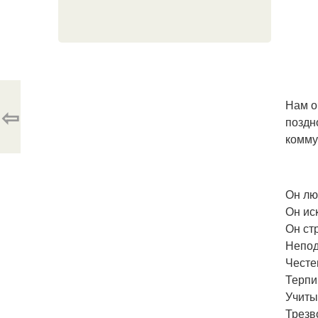
Нам о
⇦
поздн
комму
Он лю
Он ис
Он ст
Непод
Честе
Терпи
Учиты
Трезв