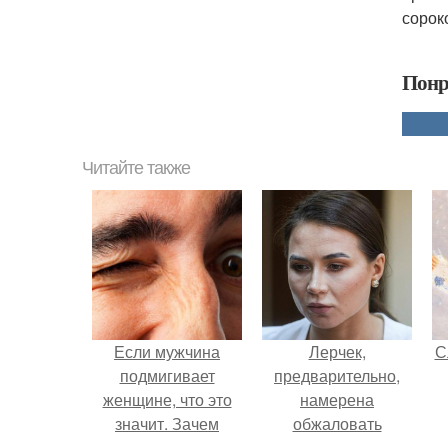
сорок
Понр
Читайте также
Если мужчина
Лерчек,
С
подмигивает
предварительно,
женщине, что это
намерена
значит. Зачем
обжаловать
мужчина мне
приговор.