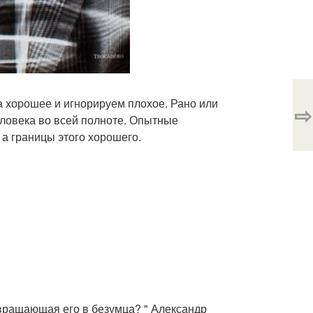
 хорошее и игнорируем плохое. Рано или
⇨
еловека во всей полноте. Опытные
а границы этого хорошего.
вращающая его в безумца? " Александр