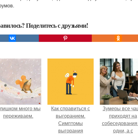
оумов.
авилось? Поделитесь с друзьями!
лишком много мы
Как справиться с
Зумеры все ча
пеpеживаем.
выгоранием.
приходят на
Симптомы
собеседования
выгорания
одни, а с
родителями,