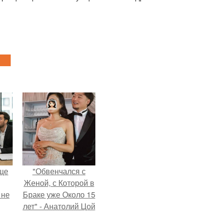
ще
"Обвенчался с
Женой, с Которой в
 не
Браке уже Около 15
лет" - Анатолий Цой
удивил