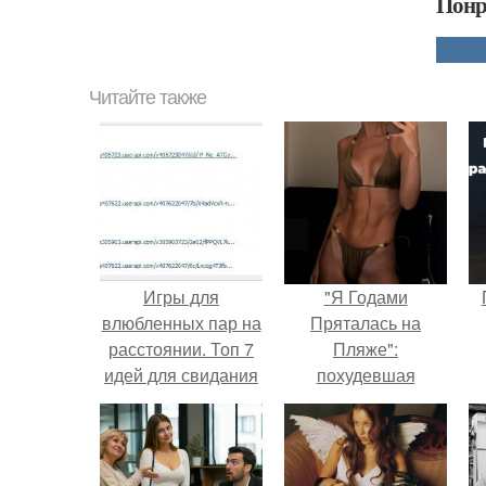
Понр
Читайте также
Игры для
"Я Годами
влюбленных пар на
Пряталась на
расстоянии. Топ 7
Пляже":
идей для свидания
похудевшая
на расстоянии
невестка Валерии
показала фигуру в
откровенном
купальнике.