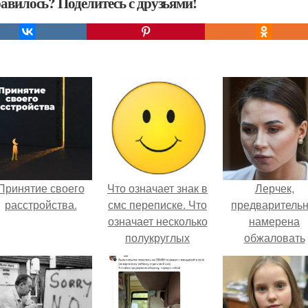
авилось? Поделитесь с друзьями!
Принятие своего
Что означает знак в
Лерчек,
расстройства.
смс переписке. Что
предварительн
означает несколько
намерена
полукруглых
обжаловать
скобочек в конце
приговор.
предложения?