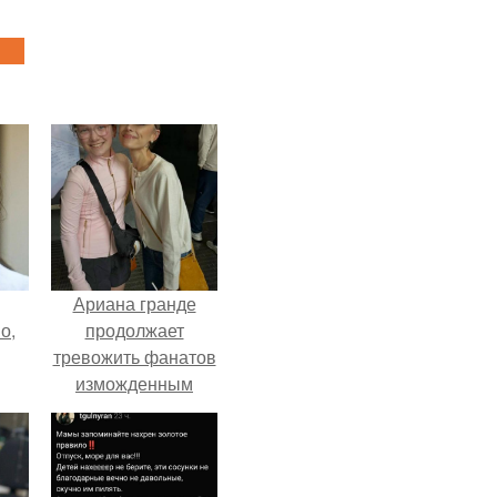
Ариана гранде
о,
продолжает
тревожить фанатов
изможденным
Видом.