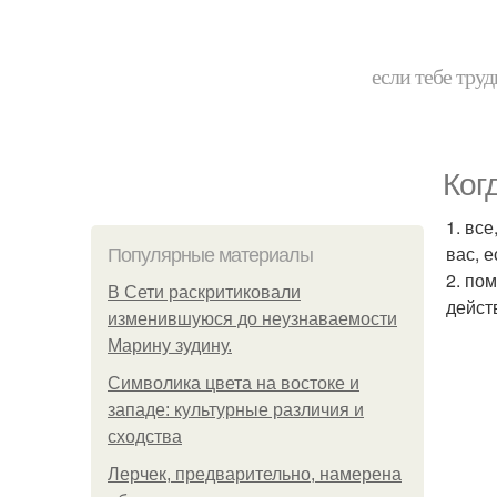
если тебе труд
Ког
1. вс
вас, 
Популярные материалы
2. по
В Сети раскритиковали
дейст
изменившуюся до неузнаваемости
Марину зудину.
Символика цвета на востоке и
западе: культурные различия и
сходства
Лерчек, предварительно, намерена