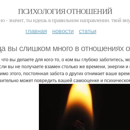
ПСИХОЛОГИЯ ОТНОШЕНИЙ
но - значит, ты идешь в правильном направлении. твой вн
главная
новости
статьи
да вы слишком много в отношениях о
е, что вы делаете для кого-то, о ком вы глубоко заботитесь,
если вы не получаете взамен столько же времени, энергии и
мимо этого, постоянная забота о других отнимает ваше время
вительно может повредить вашей самооценке и психическо