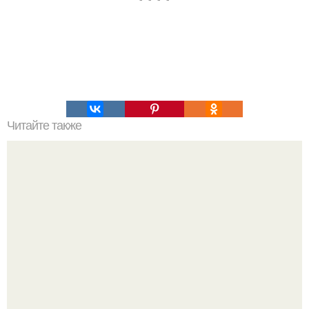
Читайте также
Игры для влюбленных пар на расстоянии. Топ 7 идей
для свидания на расстоянии