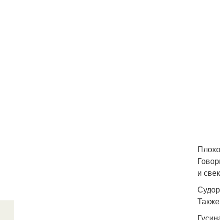
Плохо
Говор
и свек
Судор
Также
Гусин