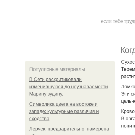
если тебе труд
Ког
Сухос
Твоем
Популярные материалы
расти
В Сети раскритиковали
Ломко
изменившуюся до неузнаваемости
Эти с
Марину зудину.
цельн
Символика цвета на востоке и
Крово
западе: культурные различия и
В орг
сходства
попит
Лерчек, предварительно, намерена