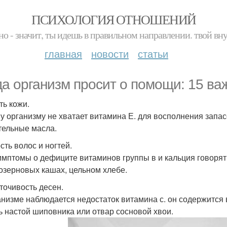
ПСИХОЛОГИЯ ОТНОШЕНИЙ
но - значит, ты идешь в правильном направлении. твой вн
главная
новости
статьи
да организм просит о помощи: 15 ва
ть кожи.
у организму не хватает витамина Е. для восполнения запас
тельные масла.
сть волос и ногтей.
имптомы о дефиците витаминов группы в и кальция говорят
озерновых кашах, цельном хлебе.
точивость десен.
анизме наблюдается недостаток витамина с. он содержится 
ь настой шиповника или отвар сосновой хвои.