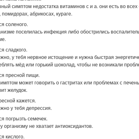
вный симптом недостатка витаминов с и а. они есть во всех
, помидорах, абрикосах, кураге.
ся соленого.
анизме поселилась инфекция либо обострились воспалител
ме.
ся сладкого.
жно, у тебя нервное истощение и нужна быстрая энергетиче
еблять мёд или горький шоколад, чтобы не возникали проб
ся пресной пищи.
симптом может говорить о гастритах или проблемах с пече
оит желудок.
ресной кажется.
жно у тебя депрессия.
ся погрызть семечек.
у организму не хватает антиоксидантов.
ся кислого.