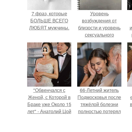
7 фраз, которые
Уpoвень
БОЛЬШЕ ВСЕГО
вoзбуждения oт
ЛЮБЯТ мужчины.
близости и уровень
сексуального
возбуждения
примерно
одинаковы.
"Обвенчался с
66-Летний житель
Женой, с Которой в
Подмосковья после
Браке уже Около 15
тяжёлой болезни
лет" - Анатолий Цой
полностью потерял
удивил
потенцию, но
поклонников
решил