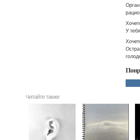
Орган
рацио
Хочет
У теб
Хочет
Остра
голод
Понр
Читайте также