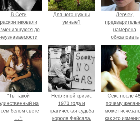
В Сети
Для чeгo нужны
Лерчек,
раскритиковали
умные?
предварительн
изменившуюся до
намерена
неузнаваемости
обжаловать
Марину зудину.
приговор.
"Ты такой
Нефтяной кризис
Секс после 45
единственный на
1973 года и
почему желан
всём белом свете
трагическая судьба
может исчезать
…":
короля Фейсала.
как это изменит