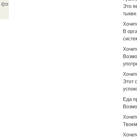
⇦
Это я
тыкве
Хочет
В орг
систе
Хочет
Возмо
употр
Хочет
Этот 
успок
Еда п
Возмо
Хочет
Твоем
Хочет