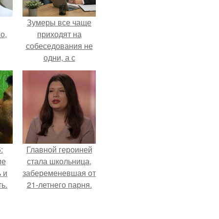
Зумеры все чаще
о,
приходят на
собеседования не
одни, а с
родителями,
жалуются эйчары.
:
Главной героиней
ие
стала школьница,
 и
забеременевшая от
ь.
21-летнего парня.