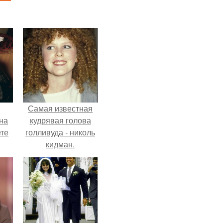
Самая известная
на
кудрявая голова
ете
голливуда - николь
кидман.