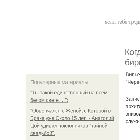
если тебе труд
Ког
бир
Вивье
"Чере
Популярные материалы
"Ты такой единственный на всём
Запис
белом свете …":
архит
"Обвенчался с Женой, с Которой в
эпизо
Браке уже Около 15 лет" - Анатолий
служи
Цой удивил поклонников "тайной
свадьбой".