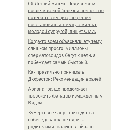
66-Летний житель Подмосковья
после тяжёлой болезни полностью
потерял потенцию, но решил
восстановить интимную жизнь с
молодой супругой, пишут СМИ.
Когда-то всем объясняли эту тему
слишком просто: миллионы
сперматозоидов бегут к цели, а
побеждает самый быстрый.
Как правильно принимать
Дюфастон: Рекомендации врачей
Ариана гранде продолжает
тревожить фанатов изможденным
Видом.
Зумеры все чаще приходят на
собеседования не одни, а с
родителями, жалуются эйчары.