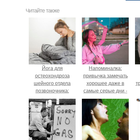
Читайте также
Йога для
Напоминалка:
остеохондроза
привычка замечать
шейного отдела
хорошее даже в
т
позвоночника:
самые серые дни -
безопасность и
это не очередная
эффективность
сказка из книг по
саморазвитию.