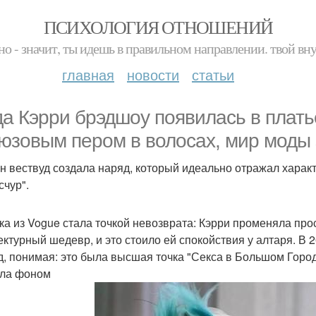
ПСИХОЛОГИЯ ОТНОШЕНИЙ
но - значит, ты идешь в правильном направлении. твой вн
главная
новости
статьи
да Кэрри брэдшоу появилась в платье
юзовым пером в волосах, мир моды 
н вествуд создала наряд, который идеально отражал харак
счур".
ка из Vogue стала точкой невозврата: Кэрри променяла про
ектурный шедевр, и это стоило ей спокойствия у алтаря. В 
д, понимая: это была высшая точка "Секса в Большом Городе
ла фоном