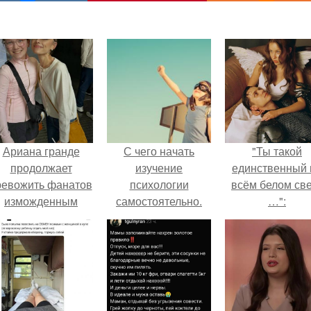
Ариана гранде
С чего начать
"Ты такой
продолжает
изучение
единственный 
ревожить фанатов
психологии
всём белом св
изможденным
самостоятельно.
…":
Видом.
«Психология
человека» от
4BRAIN