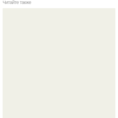
Читайте также
7 психологических правил, которые помогают жить.
Hacтоящая близость всегда с большим риском связана.