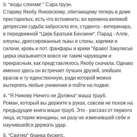
3. "воды слонам! " Сара груэн.
Старику Якобу Янковскому, обитающему теперь в доме
престарелых, есть что вспомнить: во времена великой
депрессии судьба забросила его, студента - ветеринара,
в передвижной "Цирк Братьев Бензини". Парад - Алле,
клоуны, дрессированные львы и слоны, карлики и
силачи, кровь и пот, фанфары и крики "браво! Закулисье
цирка оказывается вовсе не таким чарующим и
прекрасным, как представлялось Якобу сначала. Однако
именно здесь он встречает лучших друзей, злейших
врагов и ту единственную, ради которой можно
вытерпеть любые унижения и пойти на подвиг.
4. "Я Никому Ничего не Должна" маша трауб.
Роман, который вы держите в руках, совсем не похож на
предыдущие книги маши трауб. Это - рассказ от первого
лица, история женщины, ни разу не изменившей себе и
научившейся держать удар.
5. "Свитер" бланка бускетс.