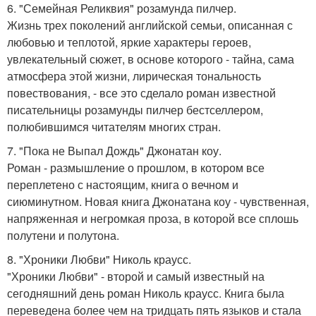
6. "Семейная Реликвия" розамунда пилчер.
Жизнь трех поколений английской семьи, описанная с
любовью и теплотой, яркие характеры героев,
увлекательный сюжет, в основе которого - тайна, сама
атмосфера этой жизни, лирическая тональность
повествования, - все это сделало роман известной
писательницы розамунды пилчер бестселлером,
полюбившимся читателям многих стран.
7. "Пока не Выпал Дождь" Джонатан коу.
Роман - размышление о прошлом, в котором все
переплетено с настоящим, книга о вечном и
сиюминутном. Новая книга Джонатана коу - чувственная,
напряженная и негромкая проза, в которой все сплошь
полутени и полутона.
8. "Хроники Любви" Николь краусс.
"Хроники Любви" - второй и самый известный на
сегодняшний день роман Николь краусс. Книга была
переведена более чем на тридцать пять языков и стала