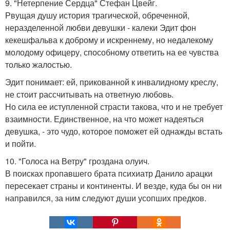
9. "Нетерпение Сердца" Стефан Цвейг.
Рвущая душу история трагической, обреченной,
неразделенной любви девушки - калеки Эдит фон
кекешфальва к доброму и искреннему, но недалекому
молодому офицеру, способному ответить на ее чувства
только жалостью.
Эдит понимает: ей, прикованной к инвалидному креслу,
не стоит рассчитывать на ответную любовь.
Но сила ее иступленной страсти такова, что и не требует
взаимности. Единственное, на что может надеяться
девушка, - это чудо, которое поможет ей однажды встать
и пойти.
10. "Голоса на Ветру" гроздана олуич.
В поисках пропавшего брата психиатр Данило арацки
пересекает страны и континенты. И везде, куда бы он ни
направился, за ним следуют души усопших предков.