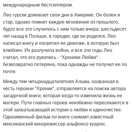
международным бестселлером.
Лео гурски доживает свои дни в Америке. Он болен и
стар, однако помнит каждое мгновение из прошлого,
будто все это случилось с ним только вчера: шестьдесят
лет назад в Польше, в городке, где он родился, Лео
написал книгу и посвятил ее девочке, в которую был
влюблен. Их разлучила война, и все эти годы Лео
считал, что его рукопись - "Хроники Любви" -
безвозвратно потеряна, пока однажды не получил ее по
почте.
Между тем четырнадцатилетняя Альма, названная в
честь героини "Хроник", отправляется на поиски автора
загадочной книги, которая когда-то изменила жизнь ее
матери. Пути главных героев неизбежно пересекаются в
этой захватывающей истории о любви и одиночестве.
Одноименный фильм по книге снимает известный
мексиканский кинорежиссер альфонсо куарон.