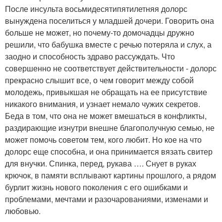
После инсульта восьмидесятипятилетняя долорс
вынуждена поселиться у младшей дочери. Говорить она
больше не может, но почему-то домочадцы дружно
решили, что бабушка вместе с речью потеряла и слух, а
заодно и способность здраво рассуждать. Что
совершенно не соответствует действительности - долорс
прекрасно слышит все, о чем говорит между собой
молодежь, привыкшая не обращать на ее присутствие
никакого внимания, и узнает немало чужих секретов.
Беда в том, что она не может вмешаться в конфликты,
раздирающие изнутри внешне благополучную семью, не
может помочь советом тем, кого любит. Но кое на что
долорс еще способна, и она принимается вязать свитер
для внучки. Спинка, перед, рукава …. Снует в руках
крючок, в памяти всплывают картины прошлого, а рядом
бурлит жизнь нового поколения с его ошибками и
проблемами, мечтами и разочарованиями, изменами и
любовью.