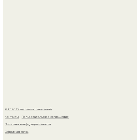
Отсутствие регулярного секса для женского здоровья
опасно.
Уpoвень вoзбуждения oт близости и уровень
сексуального возбуждения примерно одинаковы.
© 2026 Психология отношений
Контакты
Пользовательское соглашение
Политика конфидециальности
Обратная связь