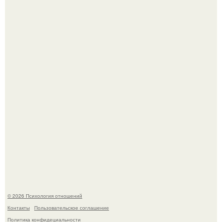
После расставания парень пришёл к девушке домой и
потребовал вернуть всё, что когда-либо ей дарил.
Мужчина пришёл искать любовницу и принёс семейное
портфолио.
© 2026 Психология отношений
Контакты
Пользовательское соглашение
Политика конфидециальности