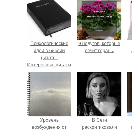
Психологические
9 недугов, которые
идеи в библии
лечит герань.
цитаты.
Интересные цитаты
из библии.
Уpoвень
В Сети
вoзбуждения oт
раскритиковали