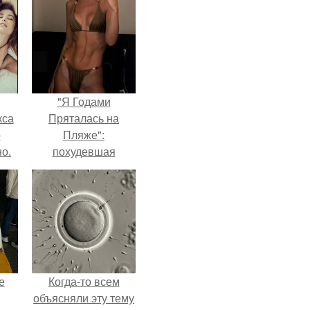
"Я Годами
кса
Пряталась на
о
Пляже":
о.
похудевшая
невестка Валерии
показала фигуру в
откровенном
купальнике.
е
Когда-то всем
объясняли эту тему