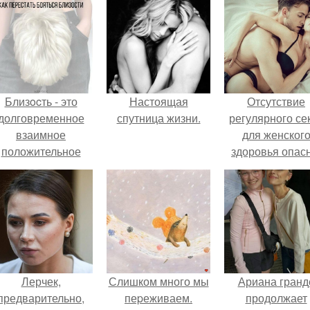
Близocть - это
Настоящая
Отсутствие
долговременное
спутница жизни.
регулярного се
взаимное
для женског
положительное
здоровья опасн
эмоциональное
вовлечение,
взаимодействие.
Лерчек,
Слишком много мы
Ариана гранд
предварительно,
пеpеживаем.
продолжает