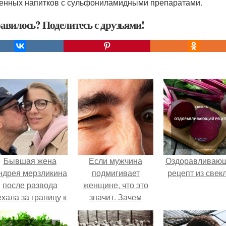
енных напитков с сульфониламидными препаратами.
авилось? Поделитесь с друзьями!
Бывшая жена
Если мужчина
Оздоравливаю
ндрея мерзликина
подмигивает
рецепт из свек
после развода
женщине, что это
ехала за границу к
значит. Зачем
овому избраннику
мужчина мне
оставив детей.
подмигнул?