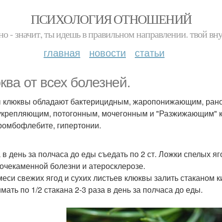
ПСИХОЛОГИЯ ОТНОШЕНИЙ
но - значит, ты идешь в правильном направлении. твой вн
главная
новости
статьи
ква от всех болезней.
 клюквы обладают бактерицидным, жаропонижающим, ран
крепляющим, потогонным, мочегонным и "Разжижающим" к
ромбофлебите, гипертонии.
 в день за полчаса до еды съедать по 2 ст. Ложки спелых яг
очекаменной болезни и атеросклерозе.
смеси свежих ягод и сухих листьев клюквы залить стаканом к
мать по 1/2 стакана 2-3 раза в день за полчаса до еды.