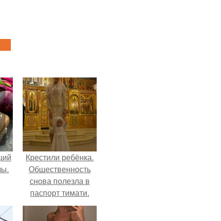
щий
Крестили ребёнка.
лы.
Общественность
снова полезла в
паспорт тимати.