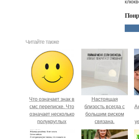
клюкв
Понр
Читайте также
Что означает знак в
Hacтоящая
смс переписке. Что
близость всегда с
А
означает несколько
большим риском
полукруглых
связана.
у
скобочек в конце
н
предложения?