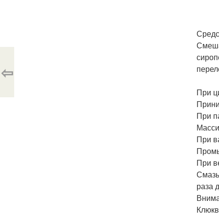
Средс
Смеша
сироп
⇦
перел
При ц
Прини
При п
Масси
При в
Промы
При в
Смазы
раза 
Внима
Клюкв