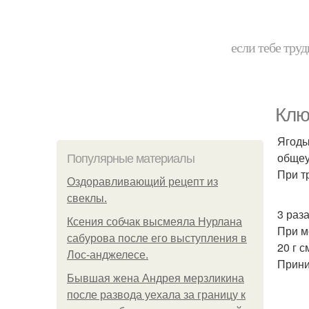
если тебе труд
Клю
Ягоды
общеу
Популярные материалы
При т
Оздоравливающий рецепт из
свеклы.
3 раза
Ксения собчак высмеяла Нурлана
При м
сабурова после его выступления в
20 г 
Лос-анджелесе.
Прини
Бывшая жена Андрея мерзликина
после развода уехала за границу к