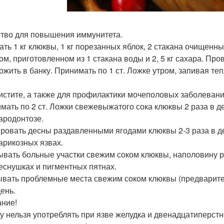
тво для повышения иммунитета.
ть 1 кг клюквы, 1 кг порезанных яблок, 2 стакана очищенны
ом, приготовленном из 1 стакана воды и 2, 5 кг сахара. Пр
ожить в банку. Принимать по 1 ст. Ложке утром, запивая те
истите, а также для профилактики мочеполовых заболевани
мать по 2 ст. Ложки свежевыжатого сока клюквы 2 раза в де
ародонтозе.
ровать десны раздавленными ягодами клюквы 2-3 раза в д
арикозных язвах.
вать больные участки свежим соком клюквы, наполовину 
еснушках и пигментных пятнах.
вать проблемные места свежим соком клюквы (предварител
день.
ние!
у нельзя употреблять при язве желудка и двенадцатиперст