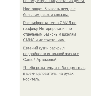
новому избраннику оставив детей.
Hacтоящая близость всегда с
большим риском связана.
Расшифровка теста СМИЛ по
графику. Интерпретация по
отдельным базисным шкалам
СМИЛ и их сочетаниям.
Евгений кузин раскрыл
подробности интимной жизни с
Сашей Артемовой.
Я тебя рожатель, я тебя кормитель,
в щёки целователь, на руках
носитель.