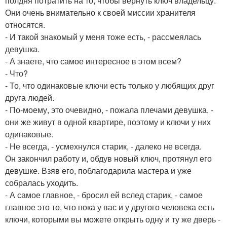
полдня потратить на то, чтобы вернуть ключ владельцу.
Они очень внимательно к своей миссии хранителя
относятся.
- И такой знакомый у меня тоже есть, - рассмеялась
девушка.
- А знаете, что самое интересное в этом всем?
- Что?
- То, что одинаковые ключи есть только у любящих друг
друга людей.
- По-моему, это очевидно, - пожала плечами девушка, -
они же живут в одной квартире, поэтому и ключи у них
одинаковые.
- Не всегда, - усмехнулся старик, - далеко не всегда.
Он закончил работу и, обдув новый ключ, протянул его
девушке. Взяв его, поблагодарила мастера и уже
собралась уходить.
- А самое главное, - бросил ей вслед старик, - самое
главное это то, что пока у вас и у другого человека есть
ключи, которыми вы можете открыть одну и ту же дверь -