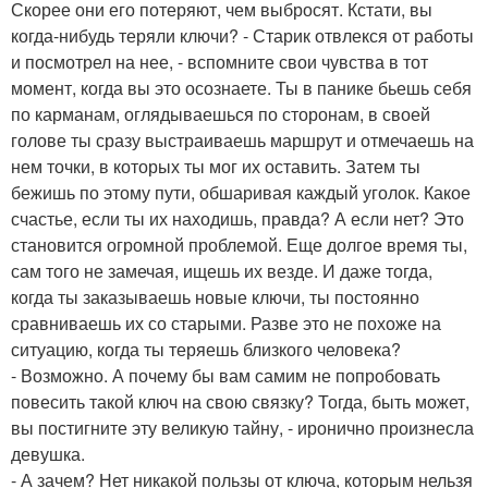
Скорее они его потеряют, чем выбросят. Кстати, вы
когда-нибудь теряли ключи? - Старик отвлекся от работы
и посмотрел на нее, - вспомните свои чувства в тот
момент, когда вы это осознаете. Ты в панике бьешь себя
по карманам, оглядываешься по сторонам, в своей
голове ты сразу выстраиваешь маршрут и отмечаешь на
нем точки, в которых ты мог их оставить. Затем ты
бежишь по этому пути, обшаривая каждый уголок. Какое
счастье, если ты их находишь, правда? А если нет? Это
становится огромной проблемой. Еще долгое время ты,
сам того не замечая, ищешь их везде. И даже тогда,
когда ты заказываешь новые ключи, ты постоянно
сравниваешь их со старыми. Разве это не похоже на
ситуацию, когда ты теряешь близкого человека?
- Возможно. А почему бы вам самим не попробовать
повесить такой ключ на свою связку? Тогда, быть может,
вы постигните эту великую тайну, - иронично произнесла
девушка.
- А зачем? Нет никакой пользы от ключа, которым нельзя