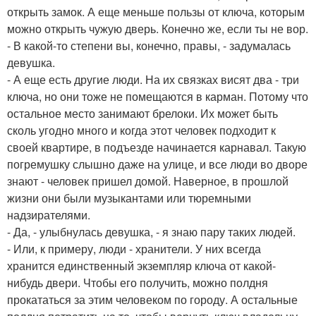
открыть замок. А еще меньше пользы от ключа, которым
можно открыть чужую дверь. Конечно же, если ты не вор.
- В какой-то степени вы, конечно, правы, - задумалась
девушка.
- А еще есть другие люди. На их связках висят два - три
ключа, но они тоже не помещаются в карман. Потому что
остальное место занимают брелоки. Их может быть
сколь угодно много и когда этот человек подходит к
своей квартире, в подъезде начинается карнавал. Такую
погремушку слышно даже на улице, и все люди во дворе
знают - человек пришел домой. Наверное, в прошлой
жизни они были музыкантами или тюремными
надзирателями.
- Да, - улыбнулась девушка, - я знаю пару таких людей.
- Или, к примеру, люди - хранители. У них всегда
хранится единственный экземпляр ключа от какой-
нибудь двери. Чтобы его получить, можно полдня
прокататься за этим человеком по городу. А остальные