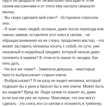
будто он двадцать лет безвылазно просидел в этом
своем магазинчике и от этого ему наглухо свернуло
крышу.
- Вы скоро сделаете мой ключ? - Осторожно спросила
она.
- Я знал таких людей, которые, даже после переезда или
смены замков, оставляли этот ключ в связке, - не
обращая внимания на ее слова, продолжил мастер, - что
может заставить человека носить с собой, по сути, уже
ненужный и неудобный предмет, который нельзя даже
положить в карман? В этом есть какая-то загадка. Как
пить дать.
- Не все же такие? - Заметила девушка, - некоторые
просто выбрасывают старые ключи.
- Выбрасывают? Я ни разу не видел человека, который
подошел бы к урне и бросил бы в нее ключи. Может быть
вы видели? Вряд ли. Люди зачем-то хранят их, даже
если они им уже не нужны. Максимум, что они могут
сделать - это снять его со связки и положить в тумбочку.