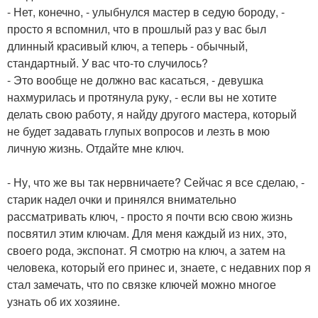
- Нет, конечно, - улыбнулся мастер в седую бороду, -
просто я вспомнил, что в прошлый раз у вас был
длинный красивый ключ, а теперь - обычный,
стандартный. У вас что-то случилось?
- Это вообще не должно вас касаться, - девушка
нахмурилась и протянула руку, - если вы не хотите
делать свою работу, я найду другого мастера, который
не будет задавать глупых вопросов и лезть в мою
личную жизнь. Отдайте мне ключ.
- Ну, что же вы так нервничаете? Сейчас я все сделаю, -
старик надел очки и принялся внимательно
рассматривать ключ, - просто я почти всю свою жизнь
посвятил этим ключам. Для меня каждый из них, это,
своего рода, экспонат. Я смотрю на ключ, а затем на
человека, который его принес и, знаете, с недавних пор я
стал замечать, что по связке ключей можно многое
узнать об их хозяине.