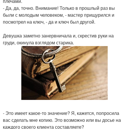
плечами.
- Да, да, точно. Внимание! Только в прошлый раз вы
были с молодым человеком, - мастер прищурился и
посмотрел на ключ, - да и ключ был другой.
Девушка заметно занервничала и, скрестив руки на
груди, окинула взглядом старика.
- Это имеет какое-то значение? Я, кажется, попросила
вас сделать мне копию. Это возможно или вы досье на
каждого своего клиента составляете?