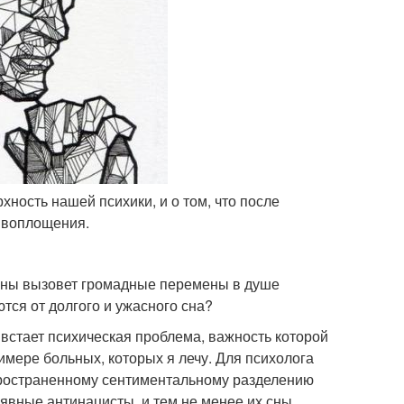
рхность нашей психики, и о том, что после
о воплощения.
войны вызовет громадные перемены в душе
тся от долгого и ужасного сна?
и встает психическая проблема, важность которой
имере больных, которых я лечу. Для психолога
спространенному сентиментальному разделению
 явные антинацисты, и тем не менее их сны