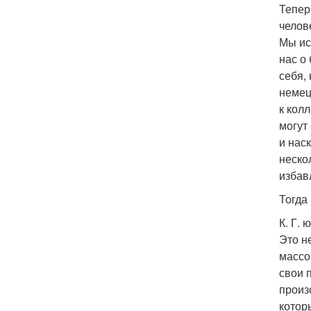
Тепер
челов
Мы ис
нас о
себя,
немец
к кол
могут
и нас
неско
избав
Тогда
К. Г.
Это н
массо
свои 
произ
котор