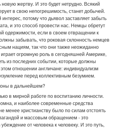
 новую жертву. И это будет нетрудно. Всякий
верует в свою непогрешимость, станет добычей.
интерес, потому что дьявол заставляет забыть
рата, и это способ провести нас. Немцы обретут
вой одержимости, если в своем отвращении к
олжны забывать, что роковая склонность немцев
сным нациям, так что они также неожиданно
 играет огромную роль в сегодняшней Америке,
еть из последних событии, которые должны
 этом отношении англичане: индивидуализм
х изумление перед коллективным безумием.
емоны в дальнейшем?
олько в мирной работе по воспитанию личности.
громна, и наиболее современные средства
м не менее христианству было по силам отстоять
пагандой и массовым обращением - это
убеждение от человека к человеку. И это путь,