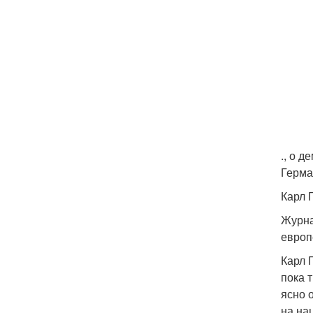
., о д
Герма
Карл 
Журна
европ
Карл 
пока 
ясно 
на на