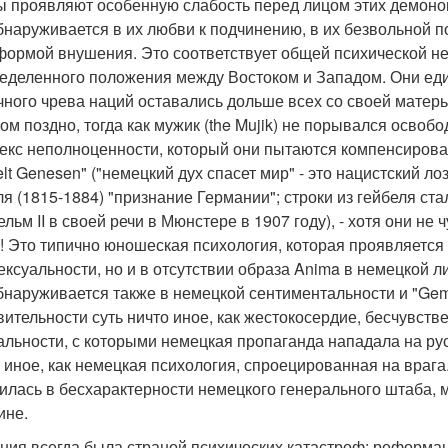
 проявляют особенную слабость перед лицом этих демоно
бнаруживается в их любви к подчинению, в их безвольной п
формой внушения. Это соответствует общей психической н
еделенного положения между Востоком и Западом. Они еди
чного чрева наций оставались дольше всех со своей матерь
ом поздно, тогда как мужик (the Mujik) не порывался освоб
екс неполноценности, который они пытаются компенсироват
elt Genesen" ("немецкий дух спасет мир" - это нацистский 
ля (1815-1884) "признание Германии"; строки из гейбеля ста
ельм II в своей речи в Мюнстере в 1907 году), - хотя они н
! Это типично юношеская психология, которая проявляется
ексуальности, но и в отсутствии образа Anima в немецкой л
бнаруживается также в немецкой сентиментальности и "Gemiitl
вительности суть ничто иное, как жестокосердие, бесчувств
альности, с которыми немецкая пропаганда нападала на рус
о иное, как немецкая психология, спроецированная на вра
илась в бесхарактерности немецкого генерального штаба,
ине.
ния всегда была страной психических катастроф: реформац