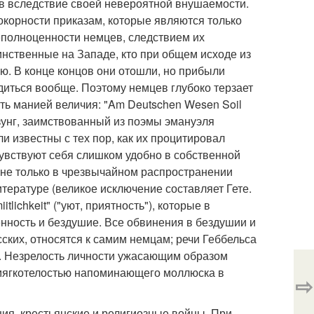
в вследствие своей невероятной внушаемости.
окорности приказам, которые являются только
еполноценности немцев, следствием их
нственные на Западе, кто при общем исходе из
ю. В конце концов они отошли, но прибыли
одиться вообще. Поэтому немцев глубоко терзает
ь манией величия: "Am Deutschen Wesen Soil
лозунг, заимствованный из поэмы эмануэля
ли известны с тех пор, как их процитировал
е чувствуют себя слишком удобно в собственной
 не только в чрезвычайном распространении
итературе (великое исключение составляет Гете.
ichkeit" ("уют, приятность"), которые в
енность и бездушие. Все обвинения в бездушии и
ских, относятся к самим немцам; речи Геббельса
га. Незрелость личности ужасающим образом
 мягкотелостью напоминающего моллюска в
⇨
ия, крестьянские и религиозные войны. При