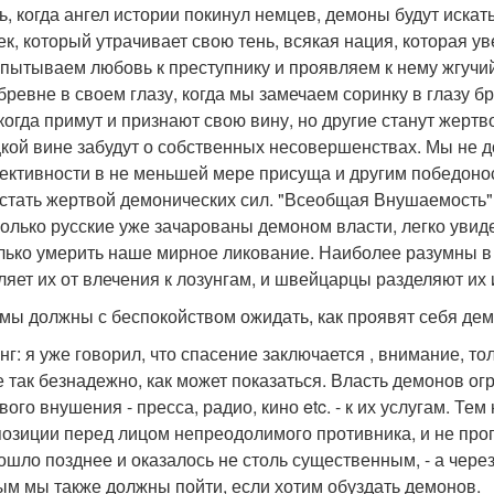
ь, когда ангел истории покинул немцев, демоны будут искать
ек, который утрачивает свою тень, всякая нация, которая у
пытываем любовь к преступнику и проявляем к нему жгучий 
 бревне в своем глазу, когда мы замечаем соринку в глазу б
 когда примут и признают свою вину, но другие станут жерт
кой вине забудут о собственных несовершенствах. Мы не д
лективности в не меньшей мере присуща и другим победоно
 стать жертвой демонических сил. "Всеобщая Внушаемость"
колько русские уже зачарованы демоном власти, легко увид
лько умерить наше мирное ликование. Наиболее разумны в
ляет их от влечения к лозунгам, и швейцарцы разделяют и
 мы должны с беспокойством ожидать, как проявят себя д
 юнг: я уже говорил, что спасение заключается , внимание, т
е так безнадежно, как может показаться. Власть демонов о
вого внушения - пресса, радио, кино etc. - к их услугам. Те
позиции перед лицом непреодолимого противника, и не про
ошло позднее и оказалось не столь существенным, - а через 
ым мы также должны пойти, если хотим обуздать демонов.