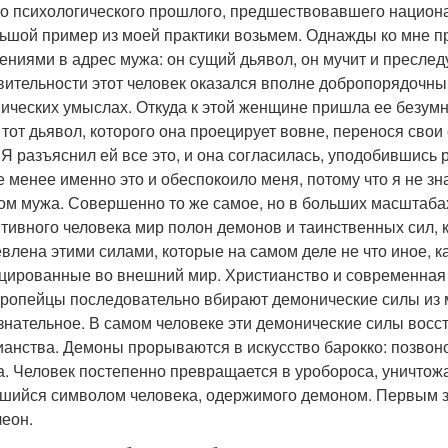
о психологического прошлого, предшествовавшего национал
ьшой пример из моей практики возьмем. Однажды ко мне 
ениями в адрес мужа: он сущий дьявол, он мучит и преследуе
вительности этот человек оказался вполне добропорядочн
ических умыслах. Откуда к этой женщине пришла ее безумн
 тот дьявол, которого она проецирует вовне, перенося сво
 Я разъяснил ей все это, и она согласилась, уподобившись 
е менее именно это и обеспокоило меня, потому что я не з
ом мужа. Совершенно то же самое, но в больших масштаба
тивного человека мир полон демонов и таинственных сил, к
влена этими силами, которые на самом деле не что иное, к
цированные во внешний мир. Христианство и современная 
вропейцы последовательно вбирают демонические силы из м
знательное. В самом человеке эти демонические силы вос
ианства. Демоны прорываются в искусство барокко: позвон
а. Человек постепенно превращается в уробороса, уничтожа
шийся символом человека, одержимого демоном. Первым з
еон.