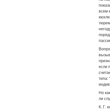
показ
всем 
кюхле
тюрем
негод
поряд
пасси
Вопро
вызыв
призн
если 
счита
типа:
индив
Но ка
ли сл
К. Г.