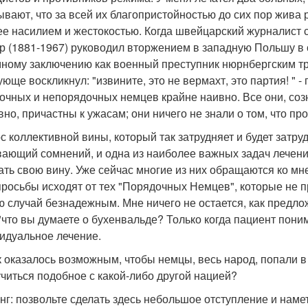
ывают, что за всей их благопристойностью до сих пор жива
ее насилием и жестокостью. Когда швейцарский журналист
р (1881-1967) руководил вторжением в западную Польшу в с
ному заключению как военный преступник нюрнбергским тр
ующе воскликнул: "извините, это не вермахт, это партия! " -
очных и непорядочных немцев крайне наивно. Все они, созн
вно, причастны к ужасам; они ничего не знали о том, что про
с коллективной вины, который так затрудняет и будет затруд
ающий сомнений, и одна из наиболее важных задач лечения
ать свою вину. Уже сейчас многие из них обращаются ко мне
просьбы исходят от тех "Порядочных Немцев", которые не пр
ю случай безнадежным. Мне ничего не остается, как пред
 "что вы думаете о бухенвальде? Только когда пациент пони
идуальное лечение.
к оказалось возможным, чтобы немцы, весь народ, попали 
учиться подобное с какой-либо другой нацией?
 юнг: позвольте сделать здесь небольшое отступление и нам