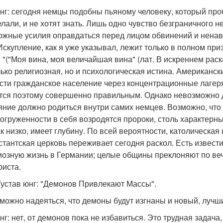
 юнг: сегодня немцы подобны пьяному человеку, который про
елали, и не хотят знать. Лишь одно чувство безграничного 
ожные усилия оправдаться перед лицом обвинений и ненав
 Искупление, как я уже указывал, лежит только в полном пр
! "("Моя вина, моя величайшая вина" (лат. В искреннем ра
лько религиозная, но и психологическая истина. Американск
сти гражданское население через концентрационные лагеря
тся поэтому совершенно правильным. Однако невозможно 
яние должно родиться внутри самих немцев. Возможно, что
погруженности в себя возродятся пророки, столь характерны
ак низко, имеет глубину. По всей вероятности, католическая
стантская церковь переживает сегодня раскол. Есть извест
иозную жизнь в Германии; целые общины преклоняют по веч
риста.
Густав юнг: "Демонов Привлекают Массы".
 можно надеяться, что демоны будут изгнаны и новый, лучш
 юнг: нет, от демонов пока не избавиться. Это трудная зада