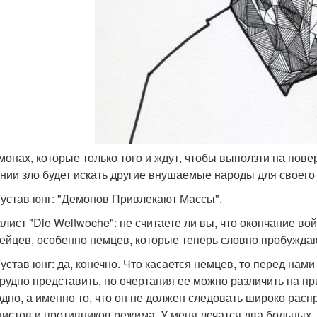
емонах, которые только того и ждут, чтобы выползти на пове
нии зло будет искать другие внушаемые народы для своег
Густав юнг: "Демонов Привлекают Массы".
лист "Die Weltwoche": не считаете ли вы, что окончание 
ейцев, особенно немцев, которые теперь словно пробуждаю
Густав юнг: да, конечно. Что касается немцев, то перед нам
трудно представить, но очертания ее можно различить на пр
одно, а именно то, что он не должен следовать широко ра
цистов и противников режима. У меня лечатся два больных,