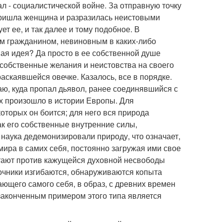
 - социалистической войне. За отправную точку
пришла женщина и разразилась неистовыми
т ее, и так далее и тому подобное. В
ым гражданином, невиновным в каких-либо
ая идея? Да просто в ее собственной душе
и собственные желания и неистовства на своего
раскаявшейся овечке. Казалось, все в порядке.
наю, куда пропал дьявол, ранее соединявшийся с
х произошло в истории Европы. Для
оторых он боится; для него вся природа
ак его собственные внутренние силы,
наука дедемонизировали природу, что означает,
ира в самих себя, постоянно загружая ими свое
стают против кажущейся духовной несвободы
очники изгибаются, обнаруживаются копыта
ющего самого себя, в образ, с древних времен
аконченным примером этого типа является