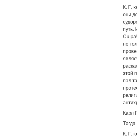
К. Г.
они д
судор
путь.
Culpa
не то
прове
являе
раска
этой 
пал т
проте
религ
антих
Карл 
Тогда
К. Г.