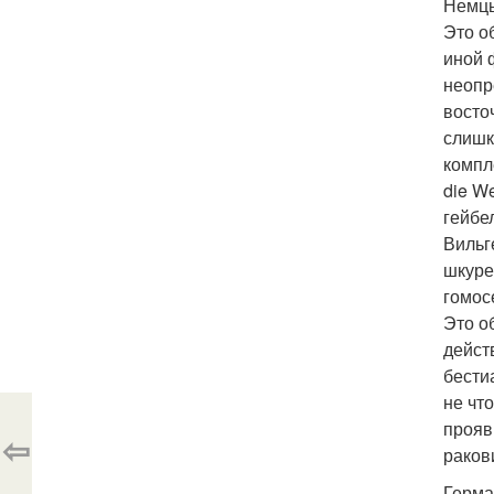
Немцы
Это о
иной 
неопр
восто
слишк
компл
die W
гейбе
Вильг
шкуре
гомос
Это о
дейст
бести
не чт
прояв
⇦
раков
Герма