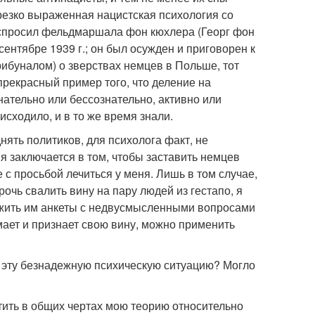
 резко выраженная нацистская психология со
 спросил фельдмаршала фон кюхлера (Георг фон
ентябре 1939 г.; он был осужден и приговорен к
ибуналом) о зверствах немцев в Польше, тот
 прекрасный пример того, что деление на
ательно или бессознательно, активно или
исходило, и в то же время знали.
нять политиков, для психолога факт, не
 заключается в том, чтобы заставить немцев
 с просьбой лечиться у меня. Лишь в том случае,
очь свалить вину на пару людей из гестапо, я
ложить им анкеты с недвусмысленными вопросами
мает и признает свою вину, можно применить
в эту безнадежную психическую ситуацию? Могло
етить в общих чертах мою теорию относительно