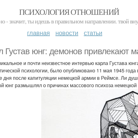
ПСИХОЛОГИЯ ОТНОШЕНИЙ
но - значит, ты идешь в правильном направлении. твой вн
главная
новости
статьи
л Густав юнг: демонов привлекают м
никальное и почти неизвестное интервью карла Густава юнг
тической психологии, было опубликовано 11 мая 1945 года 
е дня после капитуляции немецкой армии в Реймсе. Ли души 
ой юнг размышлял о причинах массового психоза немецкой н