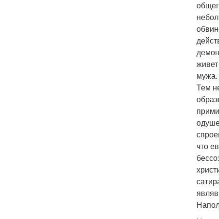
общег
небол
обвин
дейст
демон
живет
мужа.
Тем н
образ
прими
одуше
спрое
что е
бессо
христ
сатир
являв
Напол