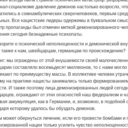
нал-социализме давление демонов настолько возросло, что 
атились в сомнамбулических сверхчеловеков, первым среди
ьных. Все нацистские лидеры одержимы в буквальном смысле
тр пропаганды был отмечен меткой демонизированного чело
ения сегодня безнадежные психопаты.
ворите о психической неполноценности и демонической вну
о также к нам, швейцарцам, германцам по происхождению?
 юнг: мы ограждены от этой внушаемости своей малочисленн
арии составляло восемьдесят миллионов, то с нами могло 
екают по преимуществу массы. В коллективе человек утрачи
му на практике нацисты занимались только формированием
сти. И также поэтому лица демонизированных людей сегодн
арцев, ограждают от этих опасностей наш федерализм и н
вая аккумуляция, как в Германии, и, возможно, в подобной
даря которому удалось бы обуздать демонов.
м может обернуться лечение, если его провести бомбами и
изированной нации только усилить чувство неполноценност