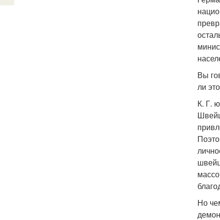
нацио
превр
остал
минис
насел
Вы го
ли эт
К. Г.
Швейц
привл
Поэто
лично
швейц
массо
благо
Но че
демон