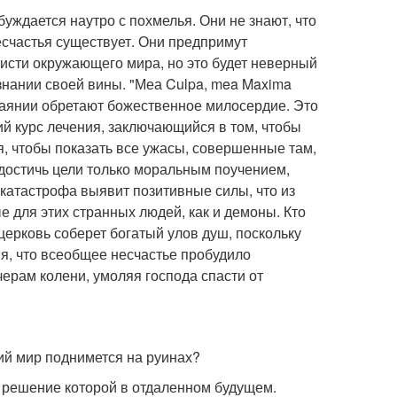
буждается наутро с похмелья. Они не знают, что
несчастья существует. Они предпримут
исти окружающего мира, но это будет неверный
изнании своей вины. "Меа Culpa, mea Maxima
скаянии обретают божественное милосердие. Это
ий курс лечения, заключающийся в том, чтобы
, чтобы показать все ужасы, совершенные там,
достичь цели только моральным поучением,
 катастрофа выявит позитивные силы, что из
е для этих странных людей, как и демоны. Кто
 церковь соберет богатый улов душ, поскольку
ия, что всеобщее несчастье пробудило
ерам колени, умоляя господа спасти от
ий мир поднимется на руинах?
ча, решение которой в отдаленном будущем.