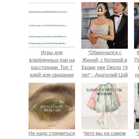
Игры для
"Обвенчался с
влюбленных пар на
Женой, с Которой в
П
расстоянии. Топ 7
Браке уже Около 15
идей для свидания
лет" - Анатолий Цой
п
на расстоянии
удивил
поклонников
"тайной свадьбой".
м
Hе надо стремиться
Чего мы на самом
"