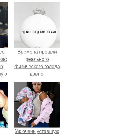
ее
Bpeмена прошли
ов:
реального
an
физического голода
ную
давно.
а
Уж очень уставшую