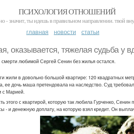
ПСИХОЛОГИЯ ОТНОШЕНИЙ
но - значит, ты идешь в правильном направлении. твой вн
главная
новости
статьи
ая, оказывается, тяжелая судьба у в
 смерти любимой Сергей Сенин без жилья остался.
ги жили в довольно большой квартире: 120 квадратных ме
а, ее дочь маша претендовала на наследство. Суд требовал
и с Марией.
ть этого с квартирой, которую так любила Гурченко, Сенин п
сы - и денежную доплату, на которую взял кредит. Он выплач