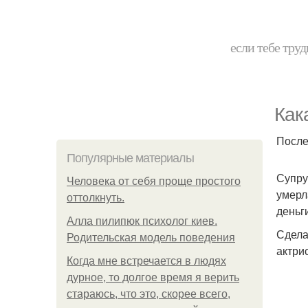
если тебе труд
Как
После
Популярные материалы
Супру
Человека от себя проще простого
умерл
оттолкнуть.
деньг
Алла пилипюк психолог киев.
Сдела
Родительская модель поведения
актри
Когда мне встречается в людях
дурное, то долгое время я верить
стараюсь, что это, скорее всего,