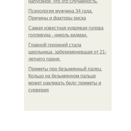
напускное, что это случайность.
Психология мужчина 34 года.
Причины и факторы риска
Самая известная кудрявая голова
голливуда - николь кидман.
Главной героиней стала
школьница, забеременевшая от 21-
летнего парня.
Приметы про безымянный палец.
Кольцо на безымянном пальце
может накликать беду: приметы и
суеверия