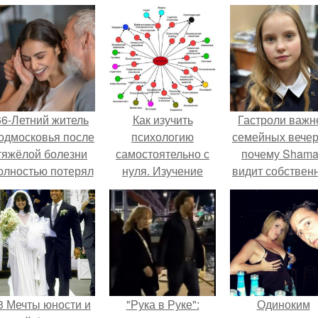
66-Летний житель
Как изучить
Гастроли важн
одмосковья после
психологию
семейных вечер
тяжёлой болезни
самостоятельно с
почему Sham
олностью потерял
нуля. Изучение
видит собствен
потенцию, но
психологии: основы
дочь чаще н
решил
в книгах и база
экране, чем
восстановить
знаний
вживую.
интимную жизнь с
олодой супругой,
пишут СМИ.
3 Мечты юности и
"Рука в Руке":
Одиноким