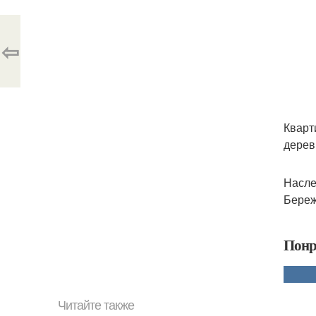
⇦
Кварт
дерев
Насле
Береж
Понр
Читайте также