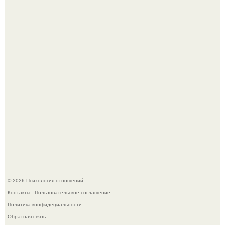
миллионы сперматозоидов бегут к цели, а побеждает
самый быстрый.
Самая известная кудрявая голова голливуда - николь
кидман.
© 2026 Психология отношений
Контакты
Пользовательское соглашение
Политика конфидециальности
Обратная связь