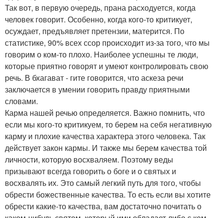
Так вот, в первую очередь, прана расходуется, когда
человек говорит. Особенно, когда кого-то критикует,
осуждает, предъявляет претензии, матерится. По
статистике, 90% всех ссор происходит из-за того, что мы
говорим о ком-то плохо. Наиболее успешны те люди,
которые приятно говорят и умеют контролировать свою
речь. В бхагават - гите говорится, что аскеза речи
заключается в умении говорить правду приятными
словами.
Карма нашей речью определяется. Важно помнить, что
если мы кого-то критикуем, то берем на себя негативную
карму и плохие качества характера этого человека. Так
действует закон кармы. И также мы берем качества той
личности, которую восхваляем. Поэтому веды
призывают всегда говорить о боге и о святых и
восхвалять их. Это самый легкий путь для того, чтобы
обрести божественные качества. То есть если вы хотите
обрести какие-то качества, вам достаточно почитать о
каком-нибудь святом, который ими обладает либо с кем-