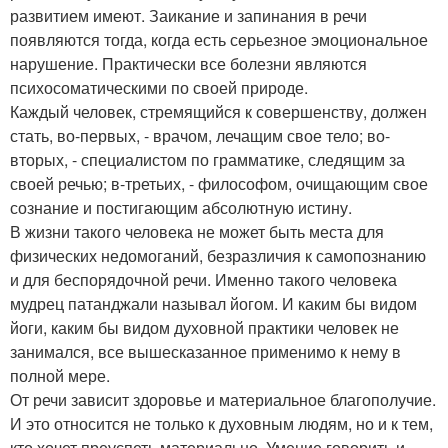
развитием имеют. Заикание и запинания в речи
появляются тогда, когда есть серьезное эмоциональное
нарушение. Практически все болезни являются
психосоматическими по своей природе.
Каждый человек, стремящийся к совершенству, должен
стать, во-первых, - врачом, лечащим свое тело; во-
вторых, - специалистом по грамматике, следящим за
своей речью; в-третьих, - философом, очищающим свое
сознание и постигающим абсолютную истину.
В жизни такого человека не может быть места для
физических недомоганий, безразличия к самопознанию
и для беспорядочной речи. Именно такого человека
мудрец патанджали называл йогом. И каким бы видом
йоги, каким бы видом духовной практики человек не
занимался, все вышесказанное применимо к нему в
полной мере.
От речи зависит здоровье и материальное благополучие.
И это относится не только к духовным людям, но и к тем,
кто хочет преуспеть материально. Умение говорить и