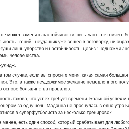
 не может заменить настойчивости: ни талант - нет ничего 
льность - гений - неудачник уже вошёл в поговорку, ни обр
гущи лишь упорство и настойчивость. Девиз "Поднажми / н
емы человечества.
кулидж.
в том случае, если вы спросите меня, какая самая большая п
ния. Это, а также неудержимое желание немедленного полу
 в основе большинства провалов.
ность такова, что успех требует времени. Большой успех мн
онером за одну ночь. Мадонна не проснулась в одно утро 
атился в суперфутболиста за несколько тренировок.
е менее, есть один способ, который срабатывает для любог
 прекрасно знают о нем, но никогда не используют. Зачем?