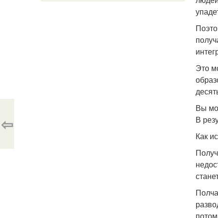
упаде
Поэто
получ
интег
Это м
образ
десять
Вы мо
⇦
В рез
Как и
Получ
недос
стане
Полча
разво
потом