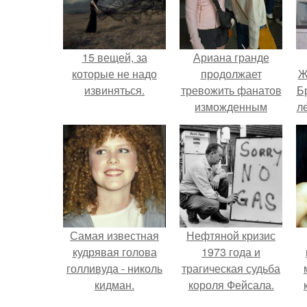
15 вещей, за
Ариана гранде
которые не надо
продолжает
Ж
извиняться.
тревожить фанатов
Б
изможденным
л
Видом.
"
Самая известная
Нефтяной кризис
кудрявая голова
1973 года и
голливуда - николь
трагическая судьба
кидман.
короля Фейсала.