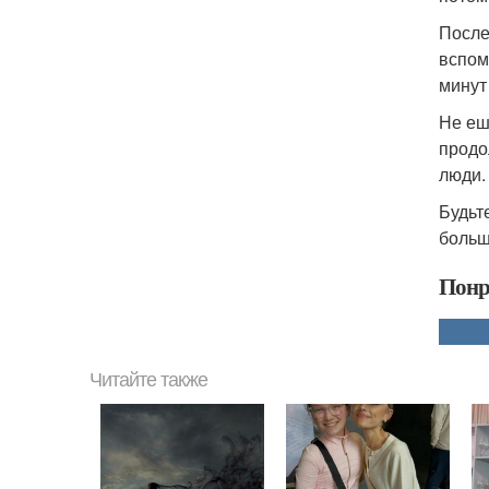
После
вспом
минут
Не еш
продо
люди.
Будьт
больш
Понр
Читайте также