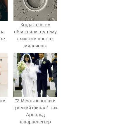
Когда-то всем
на
объясняли эту тему
ете
слишком просто:
миллионы
сперматозоидов
бегут к цели, а
побеждает самый
быстрый.
мом
"3 Мечты юности и
громкий финал": как
Арнольд
шварценеггер
женился на