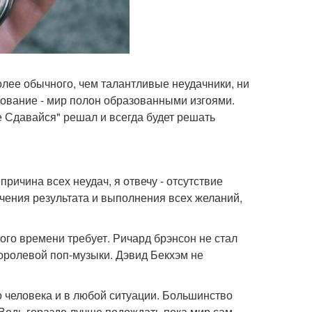
более обычного, чем талантливые неудачники, ни
азование - мир полон образованными изгоями.
е Сдавайся" решал и всегда будет решать
ричина всех неудач, я отвечу - отсутствие
чения результата и выполнения всех желаний,
ого времени требует. Ричард брэнсон не стал
Королевой поп-музыки. Дэвид Бекхэм не
о человека и в любой ситуации. Большинство
 Ведь гораздо лучше подождать пока мир сам