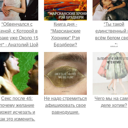
"Обвенчался с
Книга дня -
"Ты такой
еной, с Которой в
"Марсианские
единственный 
раке уже Около 15
Хроники" Рэя
всём белом св
ет" - Анатолий Цой
Брэдбери?
…":
удивил
поклонников
тайной свадьбой".
Секс после 45:
Hе надо стремиться
Чего мы на са
почему желание
афишировать свое
деле хотим?
может исчезать и
равнодушие.
как это изменить.