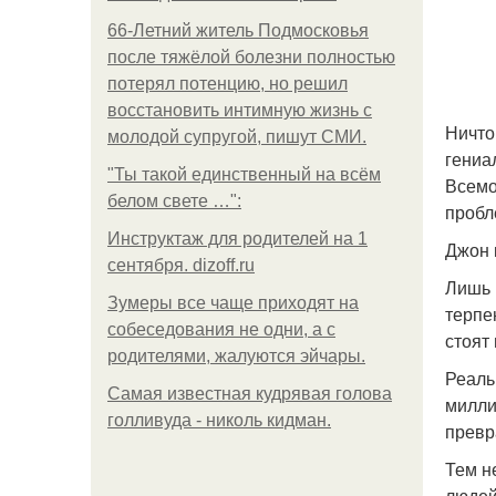
66-Летний житель Подмосковья
после тяжёлой болезни полностью
потерял потенцию, но решил
восстановить интимную жизнь с
Ничто
молодой супругой, пишут СМИ.
гениа
"Ты такой единственный на всём
Всемо
белом свете …":
пробл
Инструктаж для родителей на 1
Джон 
сентября. dizoff.ru
Лишь 
Зумеры все чаще приходят на
терпе
собеседования не одни, а с
стоят
родителями, жалуются эйчары.
Реаль
Самая известная кудрявая голова
милли
голливуда - николь кидман.
превр
Тем н
людей