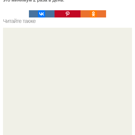
Читайте также
5 вещей, которые не нужно делать для мужчин никогда,
ни при каких обстоятельствах не делайте этого для
вашего мужчины!