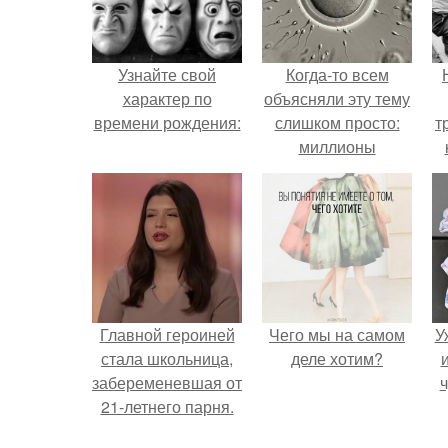
Узнайте свой
Когда-то всем
характер по
объясняли эту тему
времени рождения:
слишком просто:
т
миллионы
сперматозоидов
бегут к цели, а
побеждает самый
быстрый.
Главной героиней
Чего мы на самом
У
стала школьница,
деле хотим?
забеременевшая от
ч
21-летнего парня.