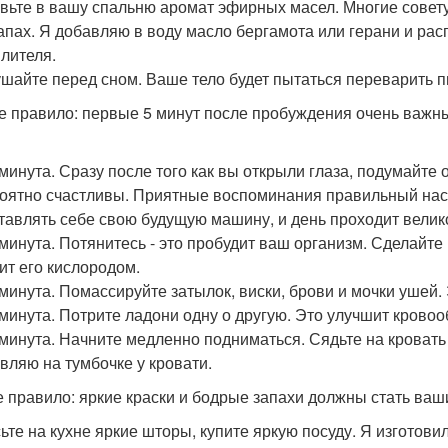
авьте в вашу спальню аромат эфирных масел. Многие совету
запах. Я добавляю в воду масло бергамота или герани и р
лителя.
кушайте перед сном. Ваше тело будет пытаться переварить п
е правило: первые 5 минут после пробуждения очень важн
я минута. Сразу после того как вы открыли глаза, подумайте 
оятно счастливы. Приятные воспоминания правильный наст
тавлять себе свою будущую машину, и день проходит велик
я минута. Потянитесь - это пробудит ваш организм. Сделайте
ит его кислородом.
я минута. Помассируйте затылок, виски, брови и мочки ушей.
я минута. Потрите ладони одну о другую. Это улучшит крово
я минута. Начните медленно подниматься. Сядьте на кроват
авляю на тумбочке у кровати.
е правило: яркие краски и бодрые запахи должны стать ва
ьте на кухне яркие шторы, купите яркую посуду. Я изготови