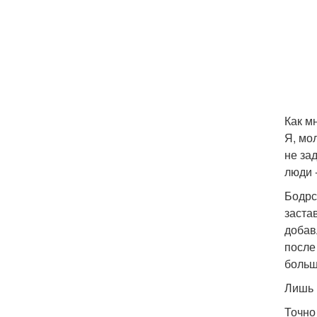
Как м
Я, мол
не за
люди 
Бодрс
заста
добав
после
больш
Лишь 
Точно