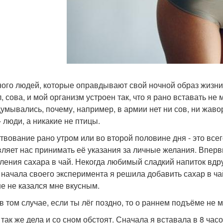
ного людей, которые оправдывают свой ночной образ жизни
, сова, и мой организм устроен так, что я рано вставать не 
думывались, почему, например, в армии нет ни сов, ни жаво
- люди, а никакие не птицы.
твование рано утром или во второй половине дня - это все
вляет нас принимать её указания за личные желания. Впервы
ления сахара в чай. Некогда любимый сладкий напиток вдр
 начала своего эксперимента я решила добавить сахар в ча
е не казался мне вкусным.
в том случае, если ты лёг поздно, то о раннем подъёме не м
 так же дела и со сном обстоят. Сначала я вставала в 8 часо