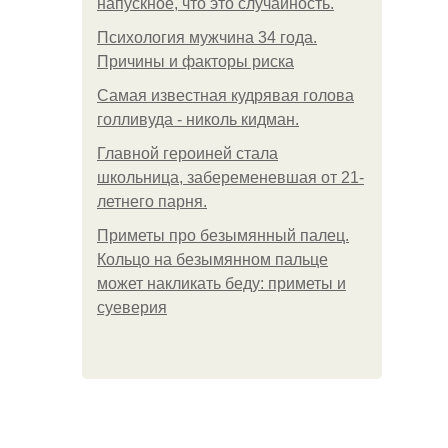
напускное, что это случайность.
Психология мужчина 34 года.
Причины и факторы риска
Самая известная кудрявая голова
голливуда - николь кидман.
Главной героиней стала
школьница, забеременевшая от 21-
летнего парня.
Приметы про безымянный палец.
Кольцо на безымянном пальце
может накликать беду: приметы и
суеверия