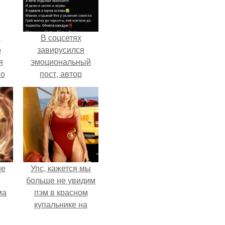
в
В соцсетях
о
завирусился
я
эмоциональный
но
пост, автор
го
которого призвала
матерей отдыхать
без детей и не
испытывать
чувство вины.
не
Упс, кажется мы
больше не увидим
ма
пэм в красном
купальнике на
.
экране.