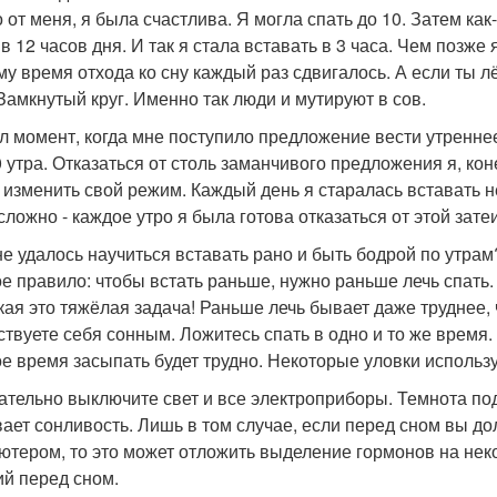
о от меня, я была счастлива. Я могла спать до 10. Затем ка
в 12 часов дня. И так я стала вставать в 3 часа. Чем позже
му время отхода ко сну каждый раз сдвигалось. А если ты л
 Замкнутый круг. Именно так люди и мутируют в сов.
л момент, когда мне поступило предложение вести утреннее
30 утра. Отказаться от столь заманчивого предложения я, кон
 изменить свой режим. Каждый день я старалась вставать 
сложно - каждое утро я была готова отказаться от этой зат
не удалось научиться вставать рано и быть бодрой по утрам
е правило: чтобы встать раньше, нужно раньше лечь спать.
акая это тяжёлая задача! Раньше лечь бывает даже труднее,
ствуете себя сонным. Ложитесь спать в одно и то же время.
е время засыпать будет трудно. Некоторые уловки использу
зательно выключите свет и все электроприборы. Темнота по
ает сонливость. Лишь в том случае, если перед сном вы до
ютером, то это может отложить выделение гормонов на нек
ий перед сном.