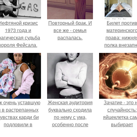
Нефтяной кризис
Повторный брак. И
Билет проти
1973 года и
все же - семья
материнског
рагическая судьба
распалась.
права: нижня
короля Фейсала.
полка внезап
нашла законно
владельца.
ж очень уставшую
Женская аудитория
Зачатие - это 
и в растрепанных
буквально сходила
случайность:
увствах карди би
по нему с ума,
яйцеклетка са
подловили в
особенно после
выбирает
аэропорту в
выхода фильма
сперматозоид