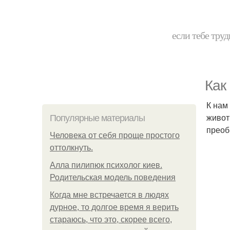
если тебе труд
Как
К нам
живот
Популярные материалы
преоб
Человека от себя проще простого
оттолкнуть.
Алла пилипюк психолог киев.
Родительская модель поведения
Когда мне встречается в людях
дурное, то долгое время я верить
стараюсь, что это, скорее всего,