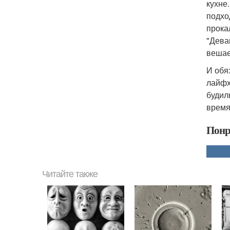
кухне
подхо
прока
"Дева
вешае
И обя
лайфх
будил
время
Понр
Читайте также