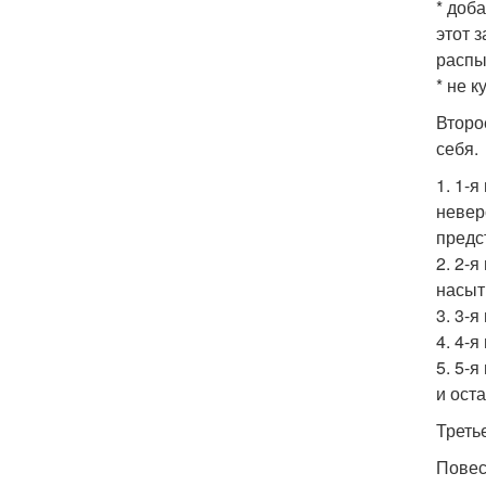
* доб
этот 
распы
* не 
Второ
себя.
1. 1-
невер
предс
2. 2-
насыт
3. 3-
4. 4-
5. 5-
и ост
Треть
Повес