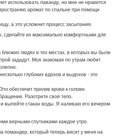
ют использовать лаванду, но мне не нравится
аспространяю аромат по спальне при помощи
ищу, а это усложнит процесс засыпания.
ы, сделайте их максимально комфортными для
о близких людях и тех местах, в которых вы были
рой зададут. Моя знакомая по утрам любит
олепно.
 несколько глубоких вдохов и выдохов - это
 Это обеспечит прилив крови к голове.
обращение. Разотрите своё тело.
ь и выпейте стакан воды. Я наливаю его вечером
шими верными спутниками каждое утро.
ла помандер, который теперь висит у меня на