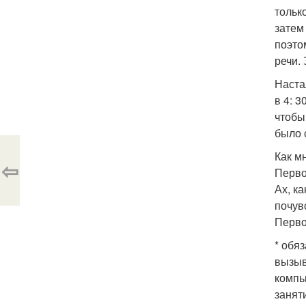
тольк
затем 
поэто
речи.
Наста
в 4: 
чтобы
было 
Как м
⇦
Перво
Ах, к
почув
Перво
* обя
вызыв
компь
занят