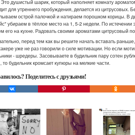
. Это душистый шарик, который наполняет комнату аромато
дит для утреннего пробуждения, делается из цитрусовых. Б
лываем острой палочкой и натираем порошком корицы. В д
йс" убираем в тёплое место на 1, 5-2 недели. По истечении
м его на кухне. Радовать своими ароматами цитрусовый по
зательно, перед тем как вы решите начать вставать раньше,
акере уже не раз говорили о силе мотивации. Но если моти
ьники - шредеры. Засовываете в будильник пару сотен рубле
, то будильник кромсает купюры на мелкие части.
авилось? Поделитесь с друзьями!