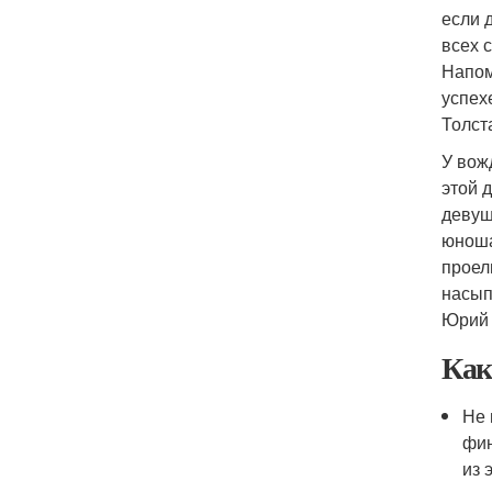
если 
всех с
Напом
успех
Толст
У вож
этой 
девуш
юноша
проел
насып
Юрий 
Как
Не 
фин
из 