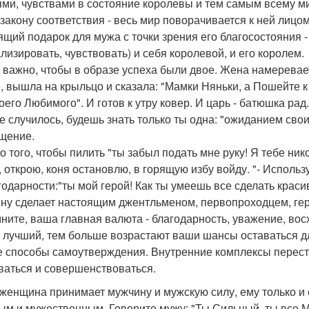
ми, чувствами в состояние королевы и тем самым всему ми
 закону соответствия - весь мир поворачивается к ней лицо
ящий подарок для мужа с точки зрения его благосостояния -
ализировать, чувствовать) и себя королевой, и его королем.
 важно, чтобы в образе успеха были двое. Жена намеревает 
е, вышла на крыльцо и сказала: "Мамки Няньки, а Пошейте 
его Любимого". И готов к утру ковер. И царь - батюшка рад.
се случилось, будешь знать только ты одна: "ожиданием свои
щение.
о того, чтобы пилить "ты забыл подать мне руку! Я тебе ник
, открою, коня остановлю, в горящую избу войду. "- Испол
годарности:"ты мой герой! Как ты умеешь все сделать крас
ну сделает настоящим джентльменом, первопроходцем, герое
ните, ваша главная валюта - благодарность, уважение, вос
н лучший, тем больше возрастают ваши шансы оставаться дл
е способы самоутверждения. Внутренние комплексы переста
ваться и совершенствоваться.
 женщина принимает мужчину и мужскую силу, ему только и о
ым и мужественным. Говорите мужу: "Ты Сильный, ты все Мож