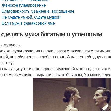
Женское планирование
Благодарность, уважение, восхищение
Не будьте умной, будьте мудрой
Если муж в финансовой яме
 сделать мужа богатым и успешным
ы мужчины.
ках консультирования не один раз я сталкивался с таким и
ной, перебивается с хлеба на квас. А нашел себе другую ж
 в гору.
ю на защиту тезис: женщина с мужчиной может сделать все:
ет помочь мужчине вырасти и стать богатым, 2 а может сде