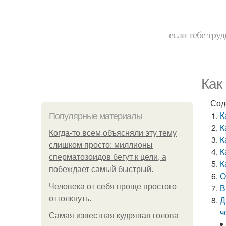
если тебе труд
Как
Сод
К
Популярные материалы
К
Когда-то всем объясняли эту тему
К
слишком просто: миллионы
К
сперматозоидов бегут к цели, а
К
побеждает самый быстрый.
О
Человека от себя проще простого
В
оттолкнуть.
Д
ч
Самая известная кудрявая голова