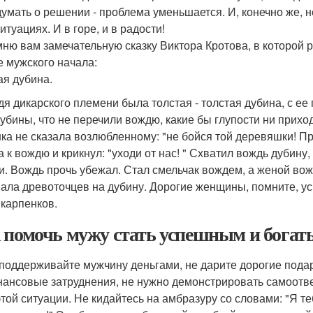
думать о решении - проблема уменьшается. И, конечно же, 
итуациях. И в горе, и в радости!
ню вам замечательную сказку Виктора Кротова, в которой р
е мужского начала:
ая дубина.
дя дикарского племени была толстая - толстая дубина, с ее
дубины, что не перечили вождю, какие бы глупости ни приход
ка не сказала возлюбленному: "не бойся той деревяшки! Пр
 к вождю и крикнул: "уходи от нас! " Схватил вождь дубину,
и. Вождь прочь убежал. Стал смельчак вождем, а женой вождя
ала древоточцев на дубину. Дорогие женщины, помните, у
карпенков.
 помочь мужу стать успешным и бога
поддерживайте мужчину деньгами, не дарите дорогие пода
ансовые затруднения, не нужно демонстрировать самоотве
этой ситуации. Не кидайтесь на амбразуру со словами: "Я те