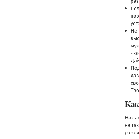
раз
Есл
пар
уст
Не 
выс
муж
«кл
Дай
Под
дав
сво
Тво
Как
На са
не та
разов