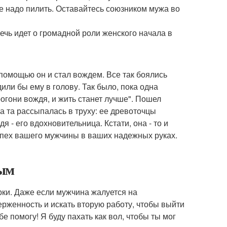
не надо пилить. Оставайтесь союзником мужа во
ечь идет о громадной роли женского начала в
 помощью он и стал вождем. Все так боялись
или бы ему в голову. Так было, пока одна
огони вождя, и жить станет лучше". Пошел
 а та рассыпалась в труху: ее древоточцы
 - его вдохновительница. Кстати, она - то и
спех вашего мужчины в ваших надежных руках.
тым
рки. Даже если мужчина жалуется на
рженность и искать вторую работу, чтобы выйти
бе помогу! Я буду пахать как вол, чтобы ты мог