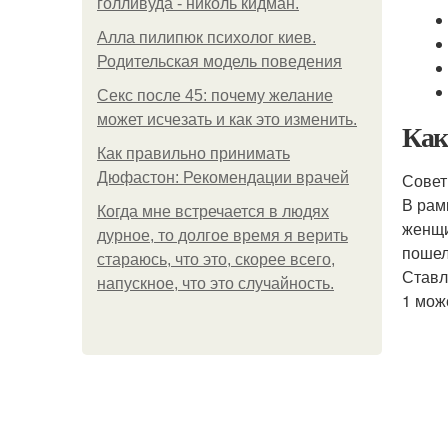
голливуда - николь кидман.
Алла пилипюк психолог киев.
Родительская модель поведения
Секс после 45: почему желание
может исчезать и как это изменить.
Как
Как правильно принимать
Дюфастон: Рекомендации врачей
Совет
В рам
Когда мне встречается в людях
женщи
дурное, то долгое время я верить
пошел
стараюсь, что это, скорее всего,
Ставл
напускное, что это случайность.
1 мож