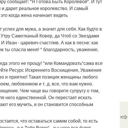
ру сообщает: "Я Готова Быть Королевой". И тут
м и дарит реальное королевство. И самый
 это когда жена начинает видеть
успех для мужа, а значит для себя. Как будто в
к Утру Самотканый Ковер, да Чтоб со Звездами
 И Иван - царевич счастлив. А как в песне: как
м ты спасла меня! * благодарность, уважение,
огда этого не прощу! "или Командовать"сама все
ьзуйте Ресурс Искреннего Восхищения, Уважения
иво и приятно! Такая позиция женщины любого
м, любовником и т. д. все, что вам нужно.
хищение. Чем чаще вы говорите супругу о том,
я него единственной. Он перестает искать
ют его мучить, и он становится способным
⇨
стается, что оставаться самим собой, то есть
ешь, я в Тебя Верю" - и у него все будет