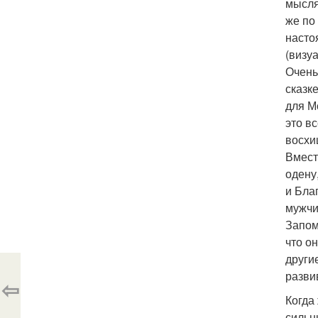
мысля
же по
насто
(визу
Очень
сказк
для Мо
это в
восхи
Вмест
одену
и Бла
мужчи
Запом
что о
други
разви
⇦
Когда
сильн