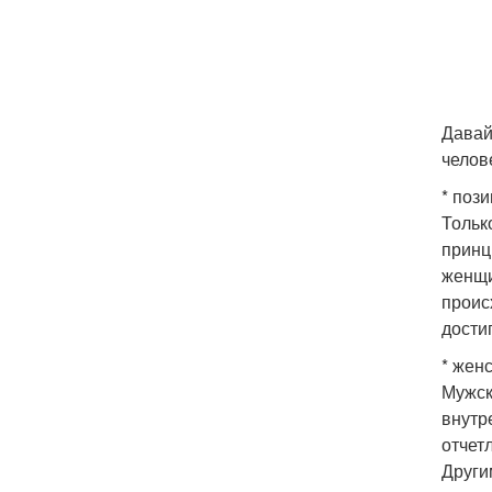
Давай
челов
* пози
Тольк
принц
женщи
проис
достиг
* жен
Мужск
внутр
отчет
Други