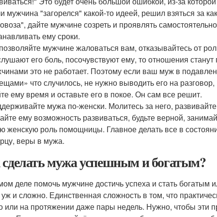
виваться!" Это будет очень большой ошибкой, из-за которо
и мужчина "загорелся" какой-то идеей, решил взяться за как
овоза", дайте мужчине созреть и проявлять самостоятельнос
анавливать ему сроки.
позволяйте мужчине жаловаться вам, отказывайтесь от ро
лушают его боль, посочувствуют ему, то отношения станут г
чинами это не работает. Поэтому если ваш муж в подавлен
ещами» что случилось, не нужно выводить его на разговор,
те ему время и оставьте его в покое. Он сам все решит.
держивайте мужа по-женски. Молитесь за него, развивайте 
айте ему возможность развиваться, будьте верной, занима
ю женскую роль помощницы. Главное делать все в состояни
рцу, веры в мужа.
 сделать мужа успешным и богатым?
мом деле помочь мужчине достичь успеха и стать богатым 
к уж и сложно. Единственная сложность в том, что практиче
о или на протяжении даже пары недель. Нужно, чтобы эти 