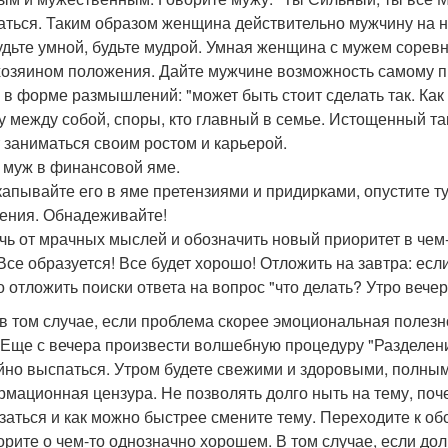
аться. Таким образом женщина действительно мужчину на 
будьте умной, будьте мудрой. Умная женщина с мужем соревн
хозяином положения. Дайте мужчине возможность самому 
, в форме размышлений: "может быть стоит сделать так. Как
у между собой, споры, кто главный в семье. Истощенный та
 заниматься своим ростом и карьерой.
и муж в финансовой яме.
капывайте его в яме претензиями и придирками, опустите т
ения. Обнадеживайте!
чь от мрачных мыслей и обозначить новый приоритет в чем-т
 Все образуется! Все будет хорошо! Отложить на завтра: ес
о отложить поиски ответа на вопрос "что делать? Утро вечер
в том случае, если проблема скорее эмоциональная полезно
 Еще с вечера произвести волшебную процедуру "Разделе
йно выспаться. Утром будете свежими и здоровыми, полным
мационная цензура. Не позволять долго ныть на тему, почем
заться и как можно быстрее смените тему. Переходите к о
орите о чем-то однозначно хорошем. В том случае, если дол