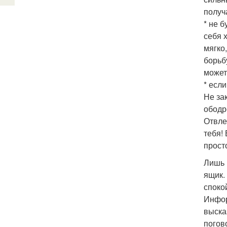
получ
* не 
себя 
мягко
борьб
может
* есл
Не за
ободр
Отвле
тебя!
прост
Лишь 
ящик.
споко
Инфор
выска
погов