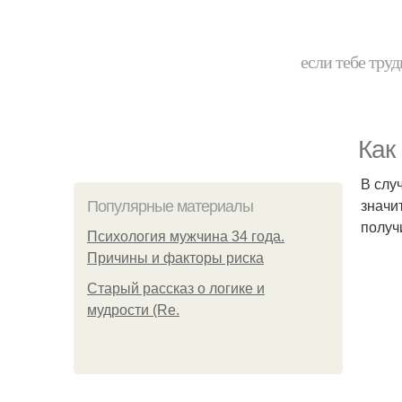
если тебе труд
Как
В слу
значи
Популярные материалы
получ
Психология мужчина 34 года.
Причины и факторы риска
Старый рассказ о логике и
мудрости (Re.