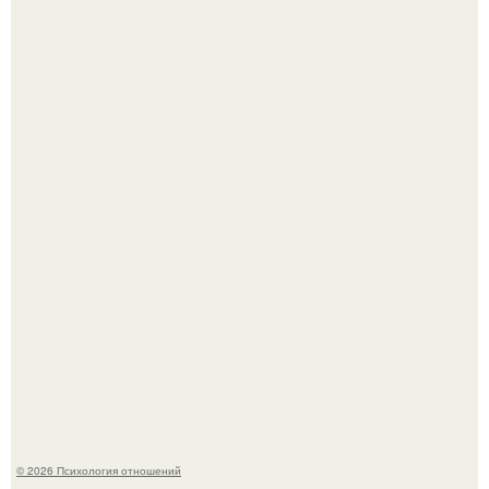
Легенда тяжелой атлетики: феноменальные рекорды
Леонида Тараненко.
"Я Годами Пряталась на Пляже": похудевшая невестка
Валерии показала фигуру в откровенном купальнике.
© 2026 Психология отношений