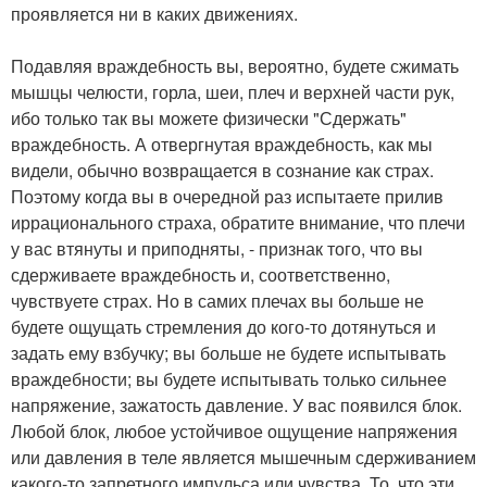
проявляется ни в каких движениях.
Подавляя враждебность вы, вероятно, будете сжимать
мышцы челюсти, горла, шеи, плеч и верхней части рук,
ибо только так вы можете физически "Сдержать"
враждебность. А отвергнутая враждебность, как мы
видели, обычно возвращается в сознание как страх.
Поэтому когда вы в очередной раз испытаете прилив
иррационального страха, обратите внимание, что плечи
у вас втянуты и приподняты, - признак того, что вы
сдерживаете враждебность и, соответственно,
чувствуете страх. Но в самих плечах вы больше не
будете ощущать стремления до кого-то дотянуться и
задать ему взбучку; вы больше не будете испытывать
враждебности; вы будете испытывать только сильнее
напряжение, зажатость давление. У вас появился блок.
Любой блок, любое устойчивое ощущение напряжения
или давления в теле является мышечным сдерживанием
какого-то запретного импульса или чувства. То, что эти