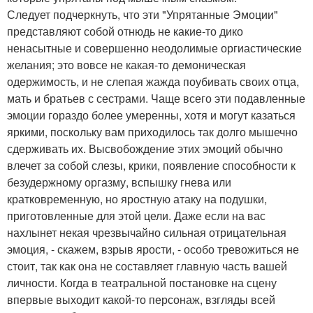
Следует подчеркнуть, что эти "Упрятанные Эмоции"
представляют собой отнюдь не какие-то дико
ненасытные и совершенно неодолимые оргиастические
желания; это вовсе не какая-то демоническая
одержимость, и не слепая жажда поубивать своих отца,
мать и братьев с сестрами. Чаще всего эти подавленные
эмоции гораздо более умеренны, хотя и могут казаться
яркими, поскольку вам приходилось так долго мышечно
сдерживать их. Высвобождение этих эмоций обычно
влечет за собой слезы, крики, появление способности к
безудержному оргазму, вспышку гнева или
кратковременную, но яростную атаку на подушки,
приготовленные для этой цели. Даже если на вас
нахлынет некая чрезвычайно сильная отрицательная
эмоция, - скажем, взрыв ярости, - особо тревожиться не
стоит, так как она не составляет главную часть вашей
личности. Когда в театральной постановке на сцену
впервые выходит какой-то персонаж, взгляды всей