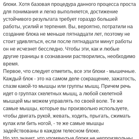
блоки. Хотя базовая процедура данного процесса проста
для понимания и легко выполняется, достижение
устойчивого результата требует гораздо большей
работы, усилий и терпения. Вы, вероятно, потратили на
создание блока не меньше пятнадцати лет, поэтому не
стоит удивляться, если после пятнадцати минут работы
он не исчезнет бесследно. Чтобы эти, как и любые
другие границы в сознавании растворились, необходимо
время.
Первое, что следует отметить, все эти блоки - мышечные.
Каждый блок - это на самом деле сокращение, зажатость,
спазм какой-то мышцы или группы мышц. Причем речь
идет о группах скелетных мышц, а любой скелетной
мышцей мы можем управлять по своей воле. Те же
самые мышцы, которые вы произвольно используете,
чтобы двигать рукой, жевать, ходить, прыгать, сжимать
кулак или бить ногой, - те же самые мышцы
задействованы в каждом телесном блоке.
Но это значит, что упомянутые блоки не непроизвольны,