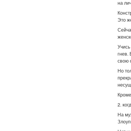
на ли
Конст
Это ж
Сейча
женск
Учись
гнев.
свою 
Но то
прекр
несущ
Кроме
2. ког
На му
Злоуп