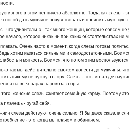
чности.
руктивного в этом нет ничего абсолютно. Тогда как слезы - 
е способ дать мужчине почувствовать и проявить мужскую с
с - что удивительно - так много женщин, которые совсем не
ое начало, которое никак ни при каких обстоятельствах не м
 плакать. Очень часто в момент, когда слезы готовы полить
 Ведь хотим казаться сильными и самодостаточными. Боимся
слабость и мягкость. Боимся, что потом этим воспользуются
лько так мы действительно сможем донести до мужчины, что
атить никому не нужную ссору. Слезы - это сигнал для мужчи
егося на всех парах паровоза ссоры.
 того, женские слезы сжигают семейную карму. Поэтому это 
да плачешь - ругай себя.
жчин слезы действуют очень сильно. Я бы даже сказала сли
отребление - это когда мы плачем и обвиняем.