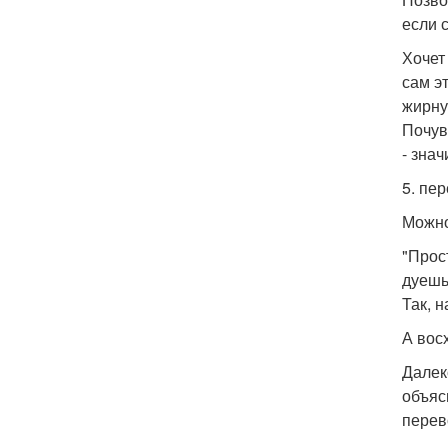
если 
Хочет
сам э
жирну
Почув
- знач
5. пе
Можно
"Прос
дуешь
Так, 
А вос
Далек
объяс
перев