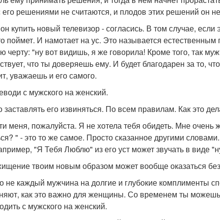
с его решениями не считаются, и плодов этих решений он н
 он купить новый телевизор - согласись. В том случае, есл
то поймет. И намотает на ус. Это называется естественным
ю черту: "ну вот видишь, я же говорила! Кроме того, так му
ствует, что ты доверяешь ему. И будет благодарен за то, ч
ит, уважаешь и его самого.
реводи с мужского на женский.
 заставлять его извиняться. По всем правилам. Как это д
ти меня, пожалуйста. Я не хотела тебя обидеть. Мне очень жа
ся? " - это то же самое. Просто сказанное другими словами.
например, "Я Тебя Люблю" из его уст может звучать в виде "н
хищение твоим новым образом может вообще оказаться беззв
о не каждый мужчина на долгие и глубокие комплименты спо
няют, как это важно для женщины. Со временем ты можешь е
одить с мужского на женский.