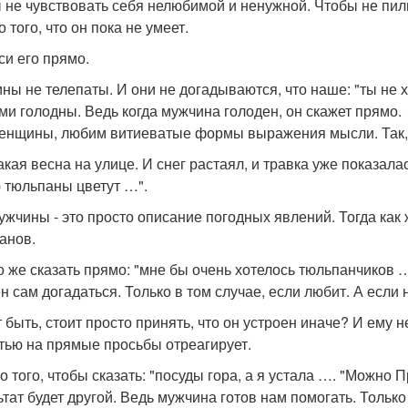
 не чувствовать себя нелюбимой и ненужной. Чтобы не пили
о того, что он пока не умеет.
си его прямо.
ны не телепаты. И они не догадываются, что наше: "ты не х
ми голодны. Ведь когда мужчина голоден, он скажет прямо.
енщины, любим витиеватые формы выражения мысли. Так,
какая весна на улице. И снег растаял, и травка уже показал
 тюльпаны цветут …".
ужчины - это просто описание погодных явлений. Тогда как 
анов.
 же сказать прямо: "мне бы очень хотелось тюльпанчиков …"
н сам догадаться. Только в том случае, если любит. А если н
 быть, стоит просто принять, что он устроен иначе? И ему н
тью на прямые просьбы отреагирует.
о того, чтобы сказать: "посуды гора, а я устала …. "Можно 
ьтат будет другой. Ведь мужчина готов нам помогать. Только