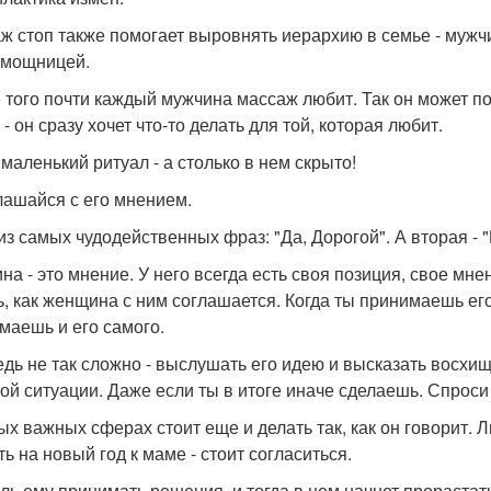
ж стоп также помогает выровнять иерархию в семье - мужч
омощницей.
 того почти каждый мужчина массаж любит. Так он может по
- он сразу хочет что-то делать для той, которая любит.
 маленький ритуал - а столько в нем скрыто!
глашайся с его мнением.
из самых чудодейственных фраз: "Да, Дорогой". А вторая -
на - это мнение. У него всегда есть своя позиция, свое мн
ь, как женщина с ним соглашается. Когда ты принимаешь его 
маешь и его самого.
едь не так сложно - выслушать его идею и высказать восхищ
ой ситуации. Даже если ты в итоге иначе сделаешь. Спроси 
ых важных сферах стоит еще и делать так, как он говорит. 
ь на новый год к маме - стоит согласиться.
ль ему принимать решения, и тогда в нем начнет прорастать