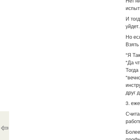
Нет н
испыт
И тог
уйдет.
Но ес
Взять
"Я Та
"Да чт
Тогда
"вечн
инстр
друг д
3. еж
Счита
работ
⇦
Более
профи