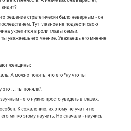
е видит?
и это решение стратегически было неверным - он
 последствием. Тут главное не подвести свою
жчина укрепится в роли главы семьи.
то ты уважаешь его мнение. Уважаешь его мнение
елают женщины:
ль. А можно понять, что его "ну что ты
у это … ты поняла".
учным - его нужно просто увидеть в глазах.
собен. К сожалению, их этому не учат и не
го мягко этому научить. Но сначала - научись