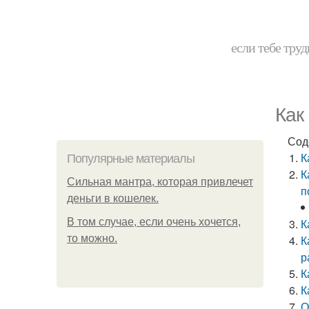
если тебе труд
Как
Сод
К
Популярные материалы
К
Сильная мантра, которая привлечет
п
деньги в кошелек.
В том случае, если очень хочется,
К
то можно.
К
р
К
К
О