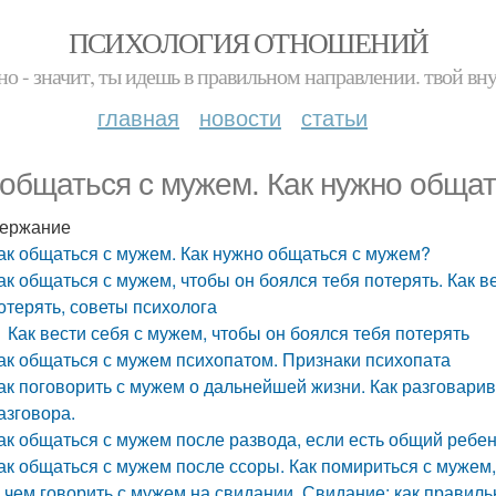
ПСИХОЛОГИЯ ОТНОШЕНИЙ
но - значит, ты идешь в правильном направлении. твой вн
главная
новости
статьи
 общаться с мужем. Как нужно обща
ержание
ак общаться с мужем. Как нужно общаться с мужем?
ак общаться с мужем, чтобы он боялся тебя потерять. Как в
отерять, советы психолога
Как вести себя с мужем, чтобы он боялся тебя потерять
ак общаться с мужем психопатом. Признаки психопата
ак поговорить с мужем о дальнейшей жизни. Как разговари
азговора.
ак общаться с мужем после развода, если есть общий ребе
ак общаться с мужем после ссоры. Как помириться с мужем,
 чем говорить с мужем на свидании. Свидание: как правиль