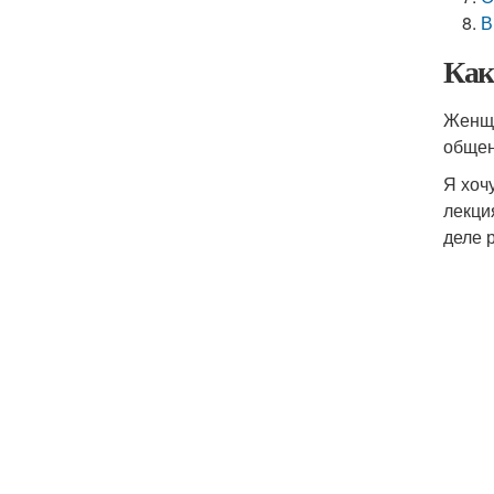
В
Как
Женщи
общен
Я хоч
лекци
деле 