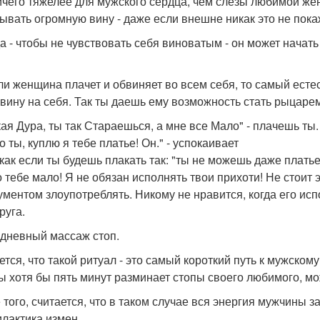
ичего тяжелее для мужского сердца, чем слезы любимой же
ывать огромную вину - даже если внешне никак это не пока
да - чтобы не чувствовать себя виноватым - он может начат
ли женщина плачет и обвиняет во всем себя, то самый есте
 вину на себя. Так ты даешь ему возможность стать рыцаре
кая Дура, ты так Стараешься, а мне все Мало" - плачешь ты.
о ты, куплю я тебе платье! Он." - успокаивает
 как если ты будешь плакать так: "ты не можешь даже платье
о тебе мало! Я не обязан исполнять твои прихоти! Не стоит 
ументом злоупотреблять. Никому не нравится, когда его ис
руга.
едневный массаж стоп.
ется, что такой ритуал - это самый короткий путь к мужско
ы хотя бы пять минут разминает стопы своего любимого, м
 того, считается, что в таком случае вся энергия мужчины з
лактика измен.