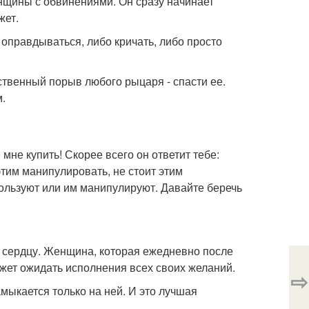
нщины с обвинениями. Он сразу начинает
жет.
ь оправдываться, либо кричать, либо просто
ственный порыв любого рыцаря - спасти ее.
м.
 мне купить! Скорее всего он ответит тебе:
этим манипулировать, не стоит этим
пользуют или им манипулируют. Давайте беречь
му сердцу. Женщина, которая ежедневно после
ожет ожидать исполнения всех своих желаний.
⇨
амыкается только на ней. И это лучшая