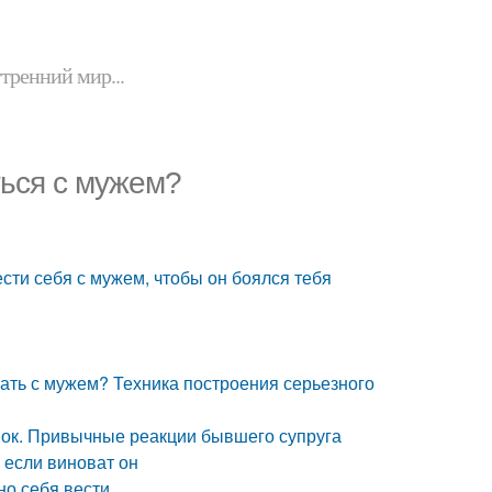
утренний мир...
ться с мужем?
ести себя с мужем, чтобы он боялся тебя
вать с мужем? Техника построения серьезного
нок. Привычные реакции бывшего супруга
 если виноват он
но себя вести