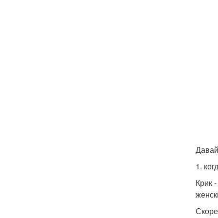
Давай
1. ког
Крик 
женск
Скоре