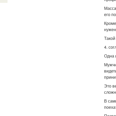
Масса
его п
Кроме
нужен 
Такой
4. со
Одна 
Мужчи
видет
прини
Это в
сложн
В сам
поехат
Позво