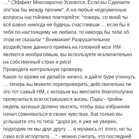
…" (Эффект Многократно Усилится, Если вы Сделаете
это"как бы между прочим". А на любые недоуменные
вопросы настойчиво повторяйте: "поверь, со мной ты
всё равно никогда не будешь счастливым … если бы я
тебя по-настоящему не любила, то никогда бы тебе об
этом не сказала! " Внимание! Разрушительное
воздействие данного приёма на головной мозг НМ
является необратимым, вы используете исключительно
на собственный страх и риск!
Проведите контрольную проверку.
Какое-то время не делайте ничего, и дайте буре утихнуть
… теперь вы можете перепроверить, действительно ли
это тот самый НМ, с которым вы мечтаете благополучно
промучиться всю оставшуюся жизнь. Пары - тройки
недель затишья должно хватить, чтобы ваш избранник
начал сомневаться в своих чувствах. Как только вы
услышите что-то типа: "дорогая, я уже не уверен,
подходим ли мы друг другу … я мучаюсь от этого, но ты
сама всё испортила …" - можно считать, что последний