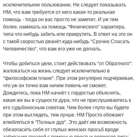
исключительное пользование. Не следует показывать
НМ, что вам требуется от него какая-то реальная
помощь - тогда он вас просто не заметит. И уж тем
более, намекать на помощь "Физического" характера,
типа что-нибудь забить или прикрутить. В ответ на это он
с такой скоростью рванёт куда-нибудь "Срочно Спасать
Человечество", что вам его уже не догнать.
Чтобы добиться цели, стоит действовать "от Обратного":
жаловаться на жизнь следует исключительно в
"философском плане". При этом регулярно подчёркивая,
что уж он точно вам ничем помочь не сможет.
Дождитесь, пока НМ начнёт с гордостью объяснять,
какая же вы в сущности дура, что не прислушиваетесь к
его судьбоносным советам. Чем более глупо вы будете
при этом выглядеть, тем лучше. НМ Просто обожают
влюбляться в "Полных дур". Это даёт им возможность
обезопасить себя от глупых женских просьб вроде
забивания гвоздей с помощью простых вопросов типа: