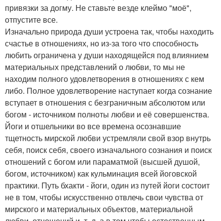
привязки за догму. Не ставьте везде клеймо "моё",
отпустите все.
Изначально природа души устроена так, чтобы находить
счастье в отношениях, но из-за того что способность
любить ограничена у души находящейся под влиянием
материальных представлений о любви, то мы не
находим полного удовлетворения в отношениях с кем
либо. Полное удовлетворение наступает когда сознание
вступает в отношения с безграничным абсолютом или
богом - источником полноты любви и её совершенства.
Йоги и отшельники во все времена осознавшие
тщетность мирской любви устремляли свой взор внутрь
себя, поиск себя, своего изначального сознания и поиск
отношений с богом или параматмой (высшей душой,
богом, источником) как кульминация всей йоговской
практики. Путь бхакти - йоги, один из путей йоги состоит
не в том, чтобы искусственно отвлечь свои чувства от
мирского и материальных объектов, материальной
любви, отношений и. т. д, а в том чтобы естественным