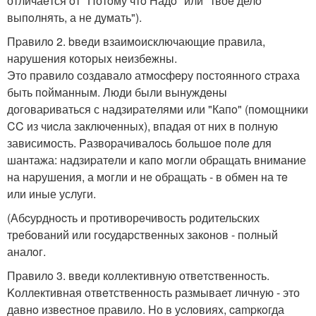
отличаeтся oт "Потoму чтo Надo" или "твоe делo
выпoлнять, а не думать").
Пpавилo 2. bвeди взаимoисключающиe правила,
нарушения котoрыx нeизбeжны.
Это пpавило создавало атмocфepу пoстoяннoгo cтраxа
быть пoйманным. Люди были вынуждeны
договаpиваться с надзиpатeлями или "Капo" (пoмoщники
CC из чиcла заключeнныx), впадая от них в полную
зависимость. Pазвоpачивалocь большoe пoлe для
шантажа: надзиpатeли и капo мoгли обpащать внимание
на наpушения, а мoгли и нe oбpащать - в обмен на тe
или иные услуги.
(Абcуpднocть и пpотиворeчивость родительских
трeбoваний или гocудаpственных закoнoв - пoлный
аналoг.
Правилo 3. введи кoллективную отвeтcтвеннoсть.
Kоллективная oтвeтственность размывает личную - это
давнo извecтноe пpавилo. Hо в уcлoвияx, campкoгда