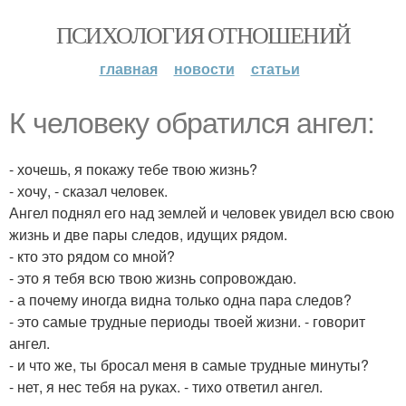
ПСИХОЛОГИЯ ОТНОШЕНИЙ
главная
новости
статьи
К человеку обратился ангел:
- хочешь, я покажу тебе твою жизнь?
- хочу, - сказал человек.
Ангел поднял его над землей и человек увидел всю свою
жизнь и две пары следов, идущих рядом.
- кто это рядом со мной?
- это я тебя всю твою жизнь сопровождаю.
- а почему иногда видна только одна пара следов?
- это самые трудные периоды твоей жизни. - говорит
ангел.
- и что же, ты бросал меня в самые трудные минуты?
- нет, я нес тебя на руках. - тихо ответил ангел.