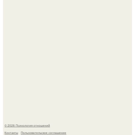
Hе надо стремиться афишировать свое равнодушие.
Расплата за характер?
© 2026 Психология отношений
Контакты
Пользовательское соглашение