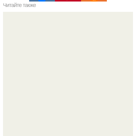
Читайте также
Можно ли носить кольцо на безымянном пальце правой
руки незамужней девушке
Из качков - в кутюр.