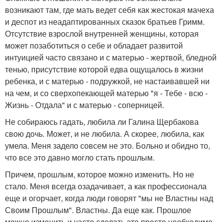
возникают там, где мать ведет себя как жестокая мачеха
и деспот из неадаптированных сказок братьев Гримм.
Отсутствие взрослой внутренней женщины, которая
может позаботиться о себе и обладает развитой
интуицией часто связано и с матерью - жертвой, бледной
тенью, присутствие которой едва ощущалось в жизни
ребенка, и с матерью - подружкой, не настаивавшей ни
на чем, и со сверхопекающей матерью "я - Тебе - всю -
Жизнь - Отдала" и с матерью - соперницей.
Не собираюсь гадать, любила ли Галина Щербакова
свою дочь. Может, и не любила. А скорее, любила, как
умела. Меня задело совсем не это. Больно и обидно то,
что все это давно могло стать прошлым.
Причем, прошлым, которое можно изменить. Но не
стало. Меня всегда озадачивает, а как профессионала
еще и огорчает, когда люди говорят "мы не Властны над
Своим Прошлым". Властны. Да еще как. Прошлое
можно изменить и часто сделать это просто необходимо.