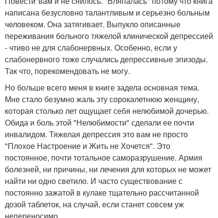
Повести"вам и не снилось. "Вляпалась" потому что книга
написана безусловно талантливым и серьезно больным
человеком. Она затягивает. Выпукло описанные
переживания больного тяжелой клинической депрессией
- чтиво не для слабонервных. Особенно, если у
слабонервного тоже случались депрессивные эпизоды.
Так что, порекомендовать не могу.
Но больше всего меня в книге задела основная тема.
Мне стало безумно жаль эту сорокалетнюю женщину,
которая столько лет ощущает себя нелюбимой дочерью.
Обида и боль этой "Нелюбимости" сделали ее почти
инвалидом. Тяжелая депрессия это вам не просто
"Плохое Настроение и Жить не Хочется". Это
постоянное, почти тотальное саморазрушение. Армия
болезней, ни причины, ни лечения для которых не может
найти ни одно светило. И часто существование с
постоянно зажатой в кулаке тщательно рассчитанной
дозой таблеток, на случай, если станет совсем уж
непереносимо.