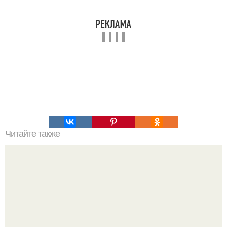
Читайте также
Можно ли носить кольцо на безымянном пальце правой