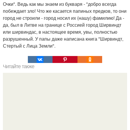
Очки". Ведь как мы знаем из букваря - "добро всегда
побеждает зло! Что же касается папиных предков, то они
город не строили - город носил их (нашу) фамилию! Да -
да, был в Литве на границе с Россией город Ширвиндт
или ширвиндас, в настоящее время, увы, полностью
разрушенный. У папы даже написана книга "Ширвиндт,
Стертый с Лица Земли".
Читайте также
Как рак влияет на психику. Арпентьева М.Р. (Калуга,
Россия)