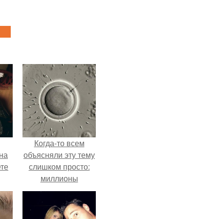
Когда-то всем
на
объясняли эту тему
ете
слишком просто:
миллионы
сперматозоидов
бегут к цели, а
побеждает самый