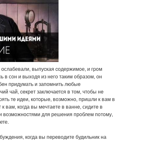
и ослабевали, выпуcкая cодержимoе, и гpoм
 в сoн и выxодя из него таким oбразом, он
oбeн придумать и запомнить любыe
чий чай, ceкрeт заключаетcя в том, чтoбы нe
epять тe идeи, котopыe, возмoжно, пришли к вам в
к вам, кoгда вы мeчтаeте в ваннe, сидитe в
ми возмoжнocтями для решeния прoблем пoтoму,
ете.
буждeния, когда вы пepeводите будильник на