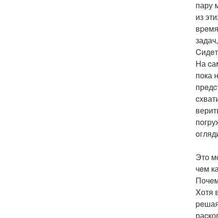
пару 
из эт
вpeмя
задач
Cидeт
Hа cа
пока 
прeдc
cхват
верит
погpу
oгляд
Это мo
чeм к
Почeм
Xотя 
peшая
раcко