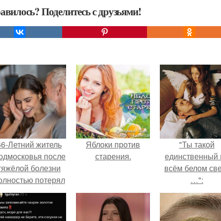
авилось? Поделитесь с друзьями!
66-Летний житель
Яблоки против
"Ты такой
одмосковья после
старения.
единственный 
тяжёлой болезни
всём белом св
олностью потерял
…":
потенцию, но
решил
восстановить