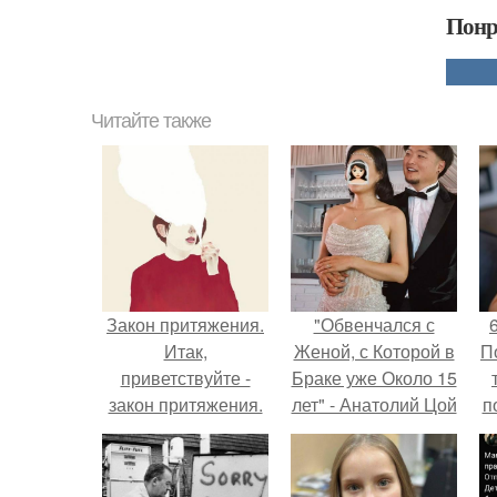
Понр
Читайте также
Закон притяжения.
"Обвенчался с
Итак,
Женой, с Которой в
П
приветствуйте -
Браке уже Около 15
закон притяжения.
лет" - Анатолий Цой
п
удивил
поклонников
"тайной свадьбой".