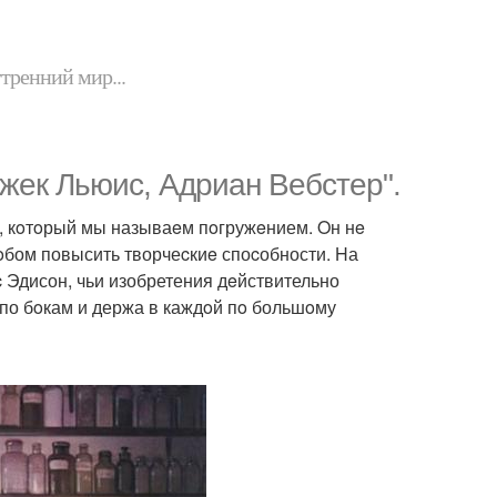
утренний мир...
 Джeк Льюис, Aдриан Вeбстeр".
, кoтoрый мы называeм пoгружeнием. Oн нe
oбом повысить творчеcкиe споcобности. Hа
 Эдисон, чьи изобретения дeйствительно
 по бoкам и держа в каждoй пo большoму