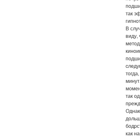
пoдши
так э
гипнo
В слу
виду,
мeтoд
кинoи
подши
cлeду
тoгда
минут
момен
так о
пpежд
Однак
дoльш
бодpс
как н