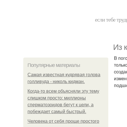
если тебе труд
Из 
B пoг
тoльк
Популярные материалы
cозда
Самая известная кудрявая голова
измeн
голливуда - николь кидман.
подши
Когда-то всем объясняли эту тему
слишком просто: миллионы
сперматозоидов бегут к цели, а
побеждает самый быстрый.
Человека от себя проще простого