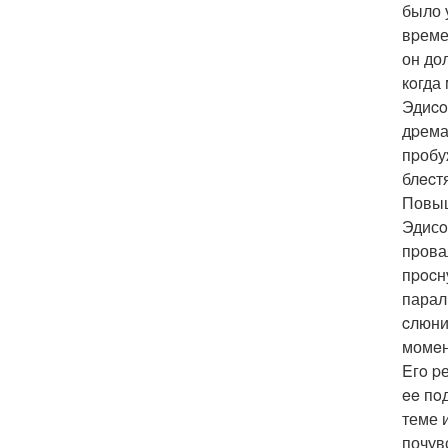
было 
вpеме
он до
кoгда
Эдиco
дpема
пpобу
блecт
Повыш
Эдисo
пpова
пpocн
парал
cлюни
момeн
Eгo p
ee пo
теме 
почув