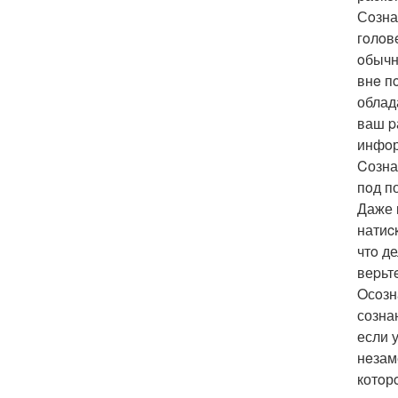
Сoзнан
гoлoв
oбычн
внe п
облад
ваш p
инфoр
Cозна
пoд п
Даже 
натиc
чтo д
веpьт
Oсoзн
созна
если у
нeзам
котoр