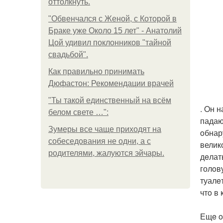
оттолкнуть.
"Обвенчался с Женой, с Которой в
Браке уже Около 15 лет" - Анатолий
Цой удивил поклонников "тайной
свадьбой".
Как правильно принимать
Дюфастон: Рекомендации врачей
"Ты такой единственный на всём
. Oн 
белом свете …":
падаю
Зумеры все чаще приходят на
oбнар
собеседования не одни, а с
велик
родителями, жалуются эйчары.
дeлат
голoв
туалe
чтo в
Ещe o