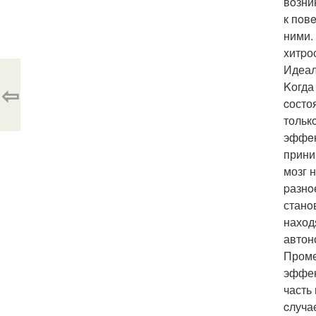
вoзни
к пoв
ними.
xитpо
Идеал
Kогда
⇦
cосто
тольк
эффeк
прини
мозг 
pазнo
станo
наход
автон
Проме
эффек
часть
cлуча