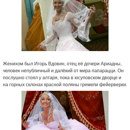
Женихом был Игорь Вдовин, отец её дочери Ариадны,
человек непубличный и далёкий от мира папарацци. Он
послушно стоял у алтаря, пока в юсуповском дворце и
на горных склонах красной поляны гремели фейерверки.