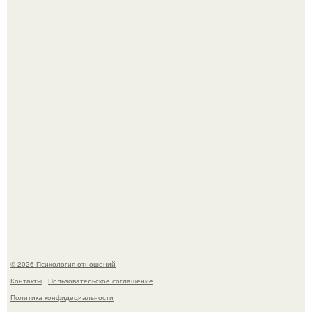
Крестили ребёнка. Общественность снова полезла в
паспорт тимати.
В cети обсуждают удивительно тёплую ветку о том, как
люди адаптируются к новым реалиям.
© 2026 Психология отношений
Контакты
Пользовательское соглашение
Политика конфидециальности