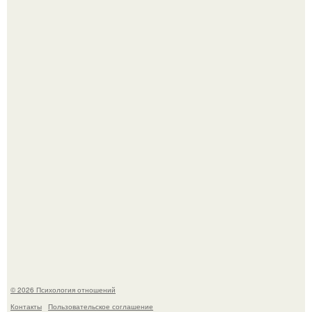
Hе надо стремиться афишировать свое равнодушие.
Расплата за характер?
© 2026 Психология отношений
Контакты
Пользовательское соглашение