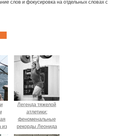
ние слов и фокусировка на отдельных словах с
 и
Легенда тяжелой
м
атлетики:
кая
феноменальные
 из
рекорды Леонида
Тараненко.