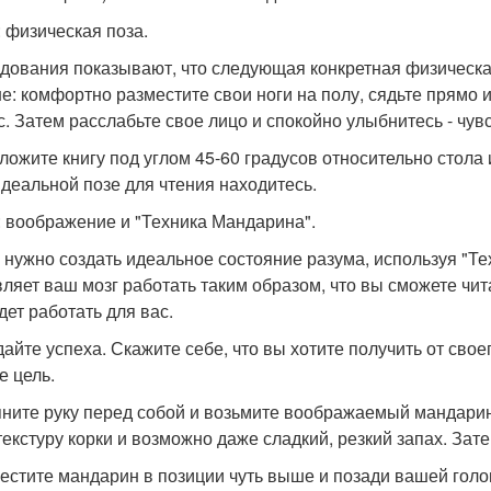
: физическая поза.
дования показывают, что следующая конкретная физическая
е: комфортно разместите свои ноги на полу, сядьте прямо 
с. Затем расслабьте свое лицо и спокойно улыбнитесь - чув
ложите книгу под углом 45-60 градусов относительно стола 
идеальной позе для чтения находитесь.
: воображение и "Техника Мандарина".
 нужно создать идеальное состояние разума, используя "Те
вляет ваш мозг работать таким образом, что вы сможете чита
дет работать для вас.
дайте успеха. Скажите себе, что вы хотите получить от свое
е цель.
яните руку перед собой и возьмите воображаемый мандарин
 текстуру корки и возможно даже сладкий, резкий запах. Зат
местите мандарин в позиции чуть выше и позади вашей голо