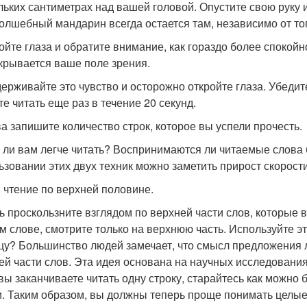
льких сантиметрах над вашей головой. Опустите свою руку и
волшебный мандарин всегда остается там, независимо от тог
ройте глаза и обратите внимание, как гораздо более спокойн
ткрывается ваше поле зрения.
держивайте это чувство и осторожно откройте глаза. Убеди
те читать еще раз в течение 20 секунд.
ва запишите количество строк, которое вы успели прочесть.
 ли вам легче читать? Воспринимаются ли читаемые слова 
ьзовании этих двух техник можно заметить прирост скорост
: чтение по верхней половине.
ь проскользните взглядом по верхней части слов, которые в
м слове, смотрите только на верхнюю часть. Используйте эту
цу? Большинство людей замечает, что смысл предложения л
ей части слов. Эта идея основана на научных исследования
 вы заканчиваете читать одну строку, старайтесь как можн
и. Таким образом, вы должны теперь проще понимать целые