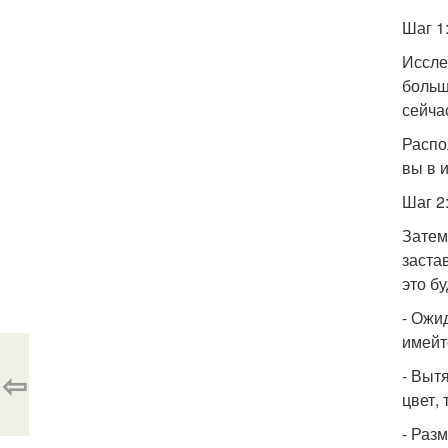
Шаг 1
Иссле
больш
сейча
Распо
вы в 
Шаг 2
Затем
заста
это бу
- Ожи
имейт
⇦
- Выт
цвет,
- Раз