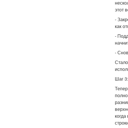
неско
этот 
- Зак
как о
- Под
начни
- Сно
Стало
испол
Шаг 3
Тепер
полно
разни
верхн
когда
строк