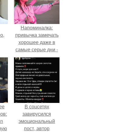
Напоминалка:
о,
привычка замечать
хорошее даже в
самые серые дни -
это не очередная
сказка из книг по
саморазвитию.
ее
В соцсетях
ов:
завирусился
an
эмоциональный
ную
пост, автор
а
которого призвала