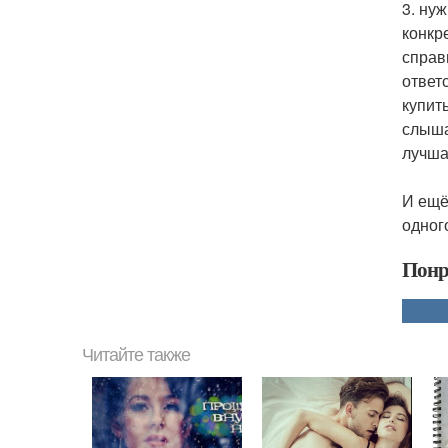
3. ну
конкр
справ
ответ
купит
слыша
лучша
И ещё
одног
Понр
Читайте также