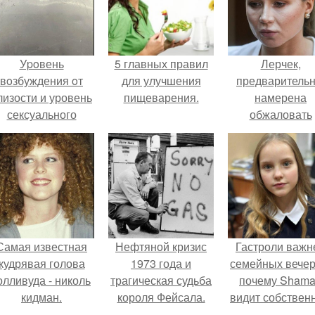
Уpoвень
5 главных правил
Лерчек,
вoзбуждения oт
для улучшения
предварительн
лизости и уровень
пищеварения.
намерена
сексуального
обжаловать
возбуждения
приговор.
примерно
одинаковы.
Самая известная
Нефтяной кризис
Гастроли важн
кудрявая голова
1973 года и
семейных вечер
олливуда - николь
трагическая судьба
почему Sham
кидман.
короля Фейсала.
видит собствен
дочь чаще н