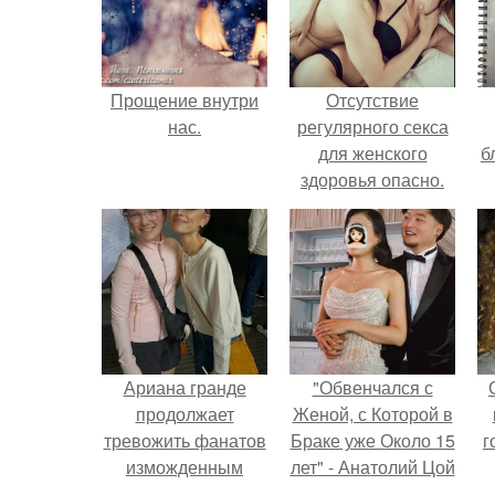
Прощение внутри
Отсутствие
нас.
регулярного секса
для женского
б
здоровья опасно.
Ариана гранде
"Обвенчался с
продолжает
Женой, с Которой в
тревожить фанатов
Браке уже Около 15
г
изможденным
лет" - Анатолий Цой
Видом.
удивил