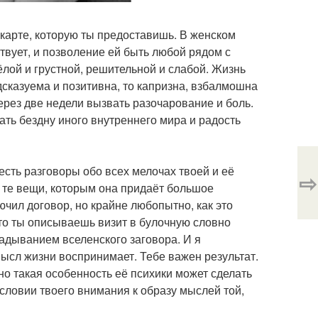
й карте, которую ты предоставишь. В женском
ствует, и позволение ей быть любой рядом с
ёлой и грустной, решительной и слабой. Жизнь
сказуема и позитивна, то капризна, взбалмошна
через две недели вызвать разочарование и боль.
ть бездну иного внутреннего мира и радость
сть разговоры обо всех мелочах твоей и её
⇨
и те вещи, которым она придаёт большое
ючил договор, но крайне любопытно, как это
что ты описываешь визит в булочную словно
гадыванием вселенского заговора. И я
ысл жизни воспринимает. Тебе важен результат.
нно такая особенность её психики может сделать
словии твоего внимания к образу мыслей той,