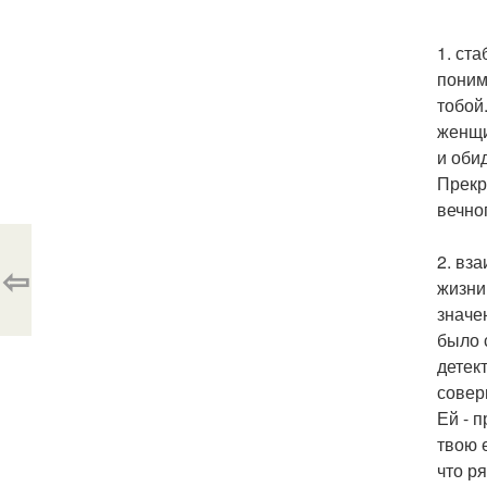
1. ст
поним
тобой
женщи
и оби
Прекр
вечно
2. вз
⇦
жизни
значе
было 
детек
совер
Ей - 
твою 
что р