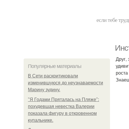
если тебе труд
Инс
Друг,
удиви
Популярные материалы
роста
В Сети раскритиковали
Знаеш
изменившуюся до неузнаваемости
Марину зудину.
"Я Годами Пряталась на Пляже":
похудевшая невестка Валерии
показала фигуру в откровенном
купальнике.