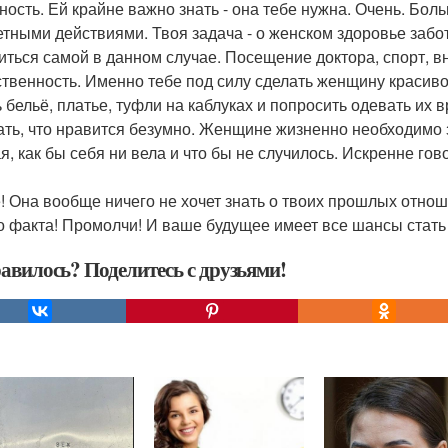
жность. Ей крайне важно знать - она тебе нужна. Очень. Бо
етными действиями. Твоя задача - о женском здоровье забот
иться самой в данном случае. Посещение доктора, спорт, вн
ственность. Именно тебе под силу сделать женщину красиво
ь бельё, платье, туфли на каблуках и попросить одевать их 
ть, что нравится безумно. Женщине жизненно необходимо з
я, как бы себя ни вела и что бы не случилось. Искренне гов
! Она вообще ничего не хочет знать о твоих прошлых отнош
о факта! Промолчи! И ваше будущее имеет все шансы стать
авилось? Поделитесь с друзьями!