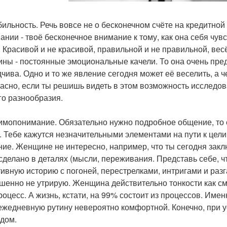
абильность. Речь вовсе не о бесконечном счёте на кредитно
ании - твоё бесконечное внимание к тому, как она себя чув
. Красивой и не красивой, правильной и не правильной, вес
ны - постоянные эмоциональные качели. То она очень пред
дчива. Одно и то же явление сегодня может её веселить, а 
асно, если ты решишь видеть в этом возможность исследова
го разнообразия.
аимопонимание. Обязательно нужно подробное общение, то е
. Тебе кажутся незначительными элементами на пути к цел
ние. Женщине не интересно, например, что ты сегодня закл
сделано в деталях (мысли, переживания. Представь себе, 
тивную историю с погоней, перестрелками, интригами и раз
шенно не утрирую. Женщина действительно тонкости как см
процесс. А жизнь, кстати, на 99% состоит из процессов. Име
ежедневную рутину невероятно комфортной. Конечно, при у
ядом.