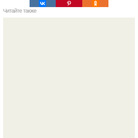
Читайте также
Как входить в мир мужчины. То, как мужчина входит в
мир, должно отражать то, как он входит в женщину.
Денежное дерево - рецепты для здоровья.